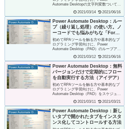
Automate Desktopの文字列変数ついて解
説しています。ご自身の環境で動作可...
2021/03/14
2021/06/16
Power Automate Desktop：ルー
Power Automate Desktop
プ（繰り返し処理）の使い方。ノ
ーコードでも悩みがちな「For
each」「Loop」「ループ条件」
初めてRPAツールを触る方や基本的なプ
の使い分け、サンプル紹介
ログラミング学習向けに、Power
Automate Desktop（PAD）のループアク
ション（For each、Loo...
2021/03/12
2021/06/16
Power Automate Desktop：無料
Power Automate Desktop
バージョンだけで定期的にフロー
を自動実行する方法（アイデア）
初めてRPAツールを触る方や基本的なプ
ログラミング学習向けに、Power
Automate Desktop（PAD）をスケジュー
リングして自動実行を行う方法につ...
2021/03/11
2021/03/21
Power Automate Desktop：新し
Power Automate Desktop
いタブで開かれたタブをインスタ
ンス化してコントロールする方法