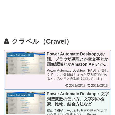
クラベル（Cravel）
Power Automate Desktopのお
Power Automate Desktop
話。ブラウザ処理とか空文字とか
画像認識とかAmazon APIとか、
使ってみて気づいたことなど
Power Automate Desktop（PAD）が楽し
くて、ここ数日はちょっと空き時間があ
るといろいろと自動化を試しています。
自宅で引退しかけた古いPCを...
2021/03/15
2021/03/16
Power Automate Desktop：文字
Power Automate Desktop
列型変数の使い方。文字列の検
索、比較、結合方法など
初めてRPAツールを触る方や基本的なプ
ログラミング学習向けに、Power