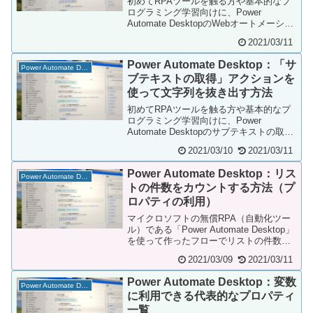
初めてRPAツールを触る方や基本的なプ
ログラミング学習向けに、Power
Automate DesktopのWebオートメーショ
ン、UIオートメーションアクショ...
2021/03/11
Power Automate Desktop：「サ
Power Automate Desktop
ブテキストの取得」アクションを
使って文字列を抜き出す方法
初めてRPAツールを触る方や基本的なプ
ログラミング学習向けに、Power
Automate Desktopのサブテキストの取得
アクションを使ってテキスト型の変数...
2021/03/10
2021/03/11
Power Automate Desktop：リス
Power Automate Desktop
トの件数をカウントする方法（プ
ロパティの利用）
マイクロソフトの無償RPA（自動化ツー
ル）である「Power Automate Desktop」
を使って作ったフローでリストの件数を
カウントする方法です。テキス...
2021/03/09
2021/03/11
Power Automate Desktop：変数
Power Automate Desktop
に利用できる代表的なプロパティ
一覧