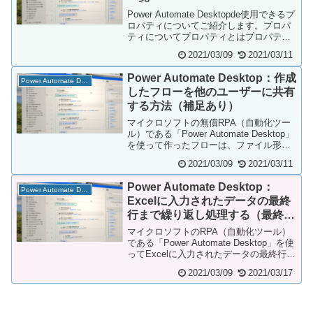
Power Automate Desktopde使用できるプ
ロパティについてご紹介します。プロパ
ティについてプロパティとはプロパティ
とは、あるデータやコードの設...
2021/03/09
2021/03/11
Power Automate Desktop：作成
Power Automate Desktop
したフローを他のユーザーに共有
する方法（補足あり）
マイクロソフトの無償RPA（自動化ツー
ル）である「Power Automate Desktop」
を使って作ったフローは、ファイル形式
で格納されないため、そのまま...
2021/03/09
2021/03/11
Power Automate Desktop：
Power Automate Desktop
Excelに入力されたデータの最終
行まで繰り返し処理する（最終
行、最終列を自動的に検出する）
マイクロソフトのRPA（自動化ツール）
である「Power Automate Desktop」を使
ってExcelに入力されたデータの最終行を
自動的に検出し、リスト...
2021/03/09
2021/03/17