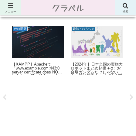
クラベル
節約、こだわり、使い道。「決め手」がわかる比較サイト。でしたが最近は雑
多なブログ
メニュー
検索
Web開発
趣味・おもちゃ
：
【XAMPP】Apacheで
【2024年】日本全国の実物大
Po
ーザ
「www.example.com:443:0
ロボットまとめ14選＋α！お
文
あ
server certificate does NOT
台場ガンダムだけじゃない迫
列
include an ID which matches
力の歴代等身大ロボ【比較画
ど
the server name」エラー
像】