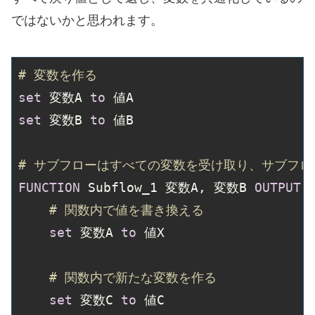
ではないかと思われます。
# 変数を作る
set
 変数A 
to
set
 変数B 
to
 値B

# サブフローはすべての変数を受け取り、サブフ
FUNCTION
 Subflow_1 変数A, 変数B 
OUTPUT
 
# 関数内で値を書き換える
set
 変数A 
to
 値X

# 関数内で新たな変数を作る
set
 変数C 
to
 値C
