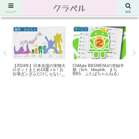
クラベル
節約、こだわり、使い道。「決め手」がわかる比較サイト。でしたが最近は雑
多なブログ
メニュー
検索
趣味・おもちゃ
サービス
パー
【2024年】日本全国の実物大
ChMate BBSMENUの登録手
Po
には
ロボットまとめ14選＋α！お
順（5ch、bbspink、まち
文
台場ガンダムだけじゃない迫
BBS、ふたばちゃんねる）
列
力の歴代等身大ロボ【比較画
ど
像】