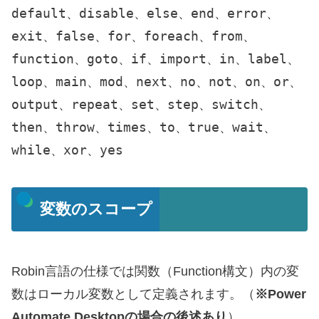
default
disable
else
end
error
、
、
、
、
、
exit
false
for
foreach
from
、
、
、
、
、
function
goto
if
import
in
label
、
、
、
、
、
、
loop
main
mod
next
no
not
on
or
、
、
、
、
、
、
、
、
output
repeat
set
step
switch
、
、
、
、
、
then
throw
times
to
true
wait
、
、
、
、
、
、
while
xor
yes
、
、
変数のスコープ
Robin言語の仕様では関数（Function構文）内の変
数はローカル変数として定義されます。（
※Power
Automate Desktopの場合の後述あり
）