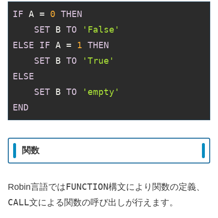
IF
 A = 
0
THEN
SET
 B 
TO
'False'
ELSE
IF
 A = 
1
THEN
SET
 B 
TO
'True'
ELSE
SET
 B 
TO
'empty'
END
関数
FUNCTION
Robin言語では
構文により関数の定義、
CALL
文による関数の呼び出しが行えます。