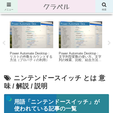
クラベル
節約、こだわり、使い道。「決め手」がわかる比較サイト。でしたが最近は雑
多なブログ
メニュー
検索
Power Automate Desktop
Power Automate Desktop
物大
Power Automate Desktop：
Power Automate Desktop：
Po
お
リストの件数をカウントする
文字列型変数の使い方。文字
作
い迫
方法（プロパティの利用）
列の検索、比較、結合方法な
ー
較画
ど
り
ニンテンドースイッチ とは 意
味 / 解説 / 説明
用語「ニンテンドースイッチ」が
使われている記事の一覧