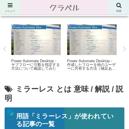
クラベル
節約、こだわり、使い道。「決め手」がわかる比較サイト。でしたが最近は雑
多なブログ
メニュー
検索
Power Automate Desktop
Power Automate Desktop
W
：
Power Automate Desktop：
Power Automate Desktop：
【X
フ
サブフローに引数を指定する
作成したフローを他のユーザ
「w
方法について確認してみた
ーに共有する方法（補足あ
ser
り）
inc
th
ミラーレス とは 意味 / 解説 / 説
明
用語「ミラーレス」が使われてい
る記事の一覧