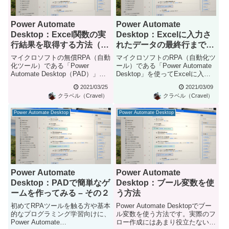
Power Automate
Power Automate
Desktop：Excel関数の実
Desktop：Excelに入力さ
行結果を取得する方法（ア
れたデータの最終行まで繰
イデア）
り返し処理する（最終行、
マイクロソフトの無償RPA（自動
マイクロソフトのRPA（自動化ツ
最終列を自動的に検出す
化ツール）である「Power
ール）である「Power Automate
Automate Desktop（PAD）」
Desktop」を使ってExcelに入力
る）
で、Excel...
され...
2021/03/25
2021/03/09
クラベル（Cravel）
クラベル（Cravel）
Power Automate Desktop
Power Automate Desktop
Power Automate
Power Automate
Desktop：PADで簡単なゲ
Desktop：ブール変数を使
ームを作ってみる – その２
う方法
初めてRPAツールを触る方や基本
Power Automate Desktopでブー
的なプログラミング学習向けに、
ル変数を使う方法です。実際のフ
Power Automate
ロー作成にはあまり役立たない内