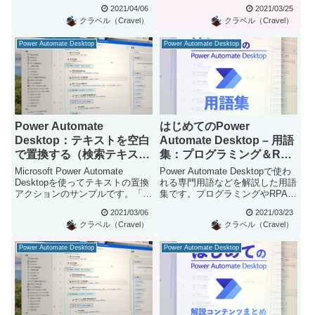
Desktop（PAD）でカ...
容なのです...
2021/04/06
2021/03/25
クラベル（Cravel）
クラベル（Cravel）
Power Automate Desktop
Power Automate Desktop
Power Automate
はじめてのPower
Desktop：テキストを空白
Automate Desktop – 用語
で置換する（検索テキスト
集：プログラミング＆RPA
を削除する）
で使われる専門用語まとめ
Microsoft Power Automate
Power Automate Desktopで使わ
Desktopを使ってテキストの置換
れる専門用語などを解説した用語
アクションのサンプルです。「テ
集です。プログラミングやRPAな
キス...
どでも使...
2021/03/06
2021/03/23
クラベル（Cravel）
クラベル（Cravel）
Power Automate Desktop
Power Automate Desktop