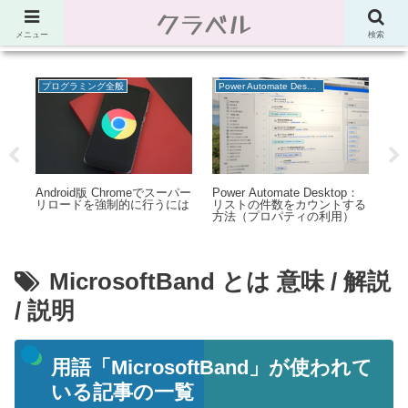
クラベル
節約、こだわり、使い道。「決め手」がわかる比較サイト。でしたが最近は雑
多なブログ
メニュー
検索
プログラミング全般
Power Automate Desktop
モ
ッ
Android版 Chromeでスーパー
Power Automate Desktop：
【
ュ
リロードを強制的に行うには
リストの件数をカウントする
N
ビュ
方法（プロパティの利用）
【A
MicrosoftBand とは 意味 / 解説
/ 説明
用語「MicrosoftBand」が使われて
いる記事の一覧