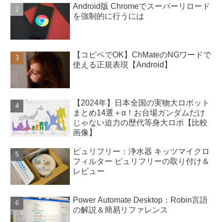
Android版 Chromeでスーパーリロード
を強制的に行うには
【コピペでOK】ChMateのNGワードで
使える正規表現【Android】
【2024年】日本全国の実物大ロボット
まとめ14選＋α！お台場ガンダムだけ
じゃない迫力の歴代等身大ロボ【比較
画像】
ピュリフリー：浄水器 キッツマイクロ
フィルター ピュリフリーの取り付け＆
レビュー
Power Automate Desktop：Robin言語
の解説＆簡易リファレンス