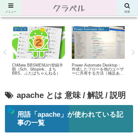
クラベル
節約、こだわり、使い道。「決め手」がわかる比較サイト。でしたが最近は雑
多なブログ
メニュー
検索
サービス
Power Automate Desktop
趣
：
ChMate BBSMENUの登録手
Power Automate Desktop：
【
する
順（5ch、bbspink、まち
作成したフローを他のユーザ
ロ
）
BBS、ふたばちゃんねる）
ーに共有する方法（補足あ
台
り）
力
像
apache とは 意味 / 解説 / 説明
用語「apache」が使われている記
事の一覧