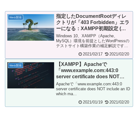
指定したDocumentRootディレ
Web開発
クトリが「403 Forbidden」エラ
ーになる：XAMPP初期設定 (よ
くあるトラブル)
Windows 10、XAMPP（Apache、
MySQL）環境を前提としたWordPressの
テストサイト構築作業の補足解説です。
XAMPPの初期設定手順につ...
2021/02/17
2021/02/20
【XAMPP】Apacheで
Web開発
「www.example.com:443:0
server certificate does NOT
include an ID which matches
Apacheで「www.example.com:443:0
the server name」エラー
server certificate does NOT include an ID
which ma...
2021/01/19
2021/02/20