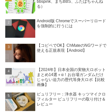
bbspink、まちBBS、ふたばちゃんね
る）
Android版 Chromeでスーパーリロード
を強制的に行うには
【コピペでOK】ChMateのNGワードで
使える正規表現【Android】
【2024年】日本全国の実物大ロボット
まとめ14選＋α！お台場ガンダムだけ
じゃない迫力の歴代等身大ロボ【比較
画像】
ピュリフリー：浄水器 キッツマイクロ
フィルター ピュリフリーの取り付け＆
レビュー