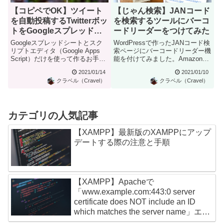
【コピペでOK】ツイート
【じゃん検索】JANコード
を自動投稿するTwitterボッ
を検索するツールにバーコ
トをGoogleスプレッドシ
ードリーダーをつけてみた
ート(Apps Script)で作る
Googleスプレッドシートとスク
WordPressで作ったJANコード検
【2021】
リプトエディタ（Google Apps
索ページにバーコードリーダー機
Script）だけを使って作るお手軽
能を付けてみました。Amazon
ツイートボ...
Product ...
2021/01/14
2021/01/10
クラベル（Cravel）
クラベル（Cravel）
カテゴリの人気記事
【XAMPP】最新版のXAMPPにアップ
デートする際の注意と手順
【XAMPP】Apacheで
「www.example.com:443:0 server
certificate does NOT include an ID
which matches the server name」エラ
ー