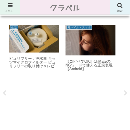
クラベル
節約、こだわり、使い道。「決め手」がわかる比較サイト。でしたが最近は雑
多なブログ
メニュー
検索
Web開発
Power Automate Desktop
サ
の
【XAMPP】Apacheで
Power Automate Desktop：
Ch
現
「www.example.com:443:0
文字列型変数の使い方。文字
順（
server certificate does NOT
列の検索、比較、結合方法な
B
include an ID which matches
ど
the server name」エラー