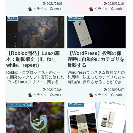
動作の違いがあり...
のまとめです。環境はWind...
2021/03/03
2020/12/16
クラベル（Cravel）
クラベル（Cravel）
Roblox
WordPress
【Roblox開発】Luaの基
【WordPress】投稿の保
本：制御構文（if、for、
存時に自動的にカテゴリを
while、repeat）
反映する
Roblox（ロブロックス）のゲー
WordPressでカスタム投稿などの
ム開発のスクリプト言語に使われ
利用時、決まったカテゴリなどを
ているLuaスクリプトに関する解
自動的に反映させることができま
説です。ここではLuaプ...
す。投稿保存時にカテゴ...
2021/02/24
2020/06/07
クラベル（Cravel）
クラベル（Cravel）
プログラミング全般
WordPress