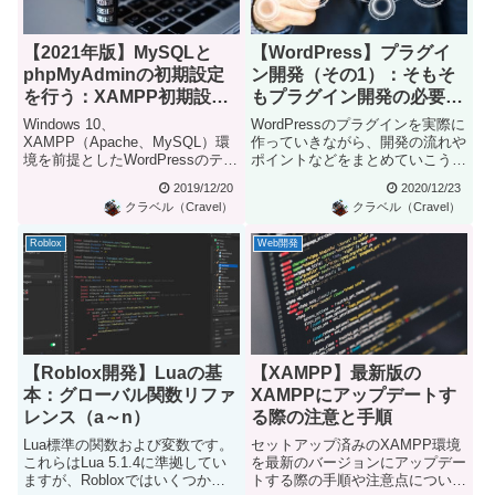
【2021年版】MySQLと
【WordPress】プラグイ
phpMyAdminの初期設定
ン開発（その1）：そもそ
を行う：XAMPP初期設定
もプラグイン開発の必要性
(3/4)
を判断しておく
Windows 10、
WordPressのプラグインを実際に
XAMPP（Apache、MySQL）環
作っていきながら、開発の流れや
境を前提としたWordPressのテス
ポイントなどをまとめていこうと
トサイト構築を進めて...
思います。この手の解説...
2019/12/20
2020/12/23
クラベル（Cravel）
クラベル（Cravel）
Roblox
Web開発
【Roblox開発】Luaの基
【XAMPP】最新版の
本：グローバル関数リファ
XAMPPにアップデートす
レンス（a～n）
る際の注意と手順
Lua標準の関数および変数です。
セットアップ済みのXAMPP環境
これらはLua 5.1.4に準拠してい
を最新のバージョンにアップデー
ますが、Robloxではいくつかの
トする際の手順や注意点について