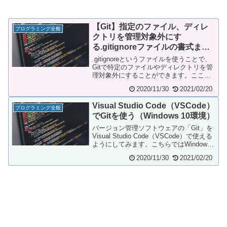
【Git】指定のファイル、ディレ
プログラミング全般
クトリを管理対象外にす
る.gitignoreファイルの書式まと
め＆WordPress環境での記述例
.gitignoreというファイルを使うことで、
Gitで特定のファイルやディレクトリを管
理対象外にすることができます。ここで
は.gitignoreファイルの基本...
2020/11/30
2021/02/20
Visual Studio Code（VSCode）
プログラミング全般
でGitを使う（Windows 10環境）
バージョン管理ソフトウェアの「Git」を
Visual Studio Code（VSCode）で使える
ようにしてみます。こちらではWindows
10環境での例を...
2020/11/30
2021/02/20