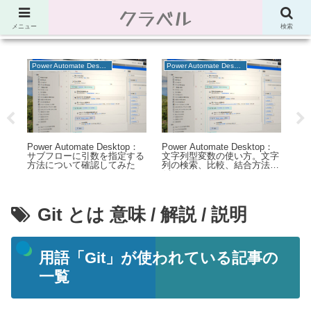
クラベル
節約、こだわり、使い道。「決め手」がわかる比較サイト。でしたが最近は雑
多なブログ
メニュー
検索
Power Automate Desktop
Power Automate Desktop
趣
：
Power Automate Desktop：
Power Automate Desktop：
【
フ
サブフローに引数を指定する
文字列型変数の使い方。文字
ロ
方法について確認してみた
列の検索、比較、結合方法な
台
ど
力
像
Git とは 意味 / 解説 / 説明
用語「Git」が使われている記事の
一覧