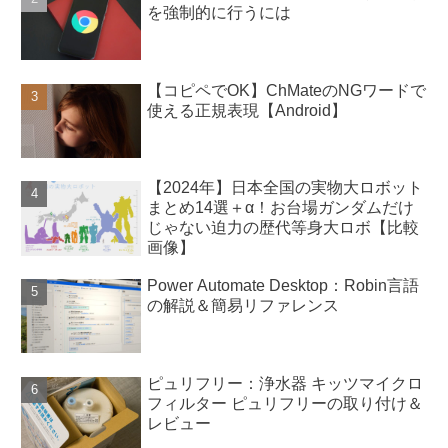
を強制的に行うには
【コピペでOK】ChMateのNGワードで
使える正規表現【Android】
【2024年】日本全国の実物大ロボット
まとめ14選＋α！お台場ガンダムだけ
じゃない迫力の歴代等身大ロボ【比較
画像】
Power Automate Desktop：Robin言語
の解説＆簡易リファレンス
ピュリフリー：浄水器 キッツマイクロ
フィルター ピュリフリーの取り付け＆
レビュー