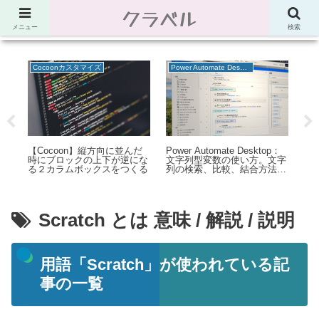
クラベル
節約、こだわり、使い道。「決め手」がわかる比較サイト。でしたが最近は雑
多なブログ
メニュー
検索
Power Automate Desktop
モバイル・スマホ
生
ピ
p：
Power Automate Desktop：
【コピペでOK】ChMateの
ツ
文字
Robin言語の解説＆簡易リフ
NGワードで使える正規表現
リ
法な
ァレンス
【Android】
ー
Scratch とは 意味 / 解説 / 説明
用語「Scratch」が使われている記
事の一覧