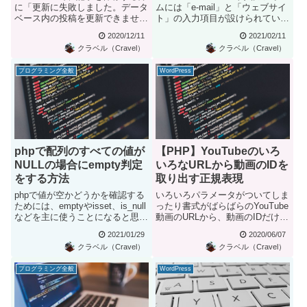
を更新できませんでし
に「更新に失敗しました。データ
ムには「e-mail」と「ウェブサイ
ベース内の投稿を更新できません
ト」の入力項目が設けられていま
た。」の対処方法
でした。」というエラー...
す。この入力エリ...
2020/12/11
2021/02/11
クラベル（Cravel）
クラベル（Cravel）
プログラミング全般
WordPress
phpで配列のすべての値が
【PHP】YouTubeのいろ
NULLの場合にempty判定
いろなURLから動画のIDを
をする方法
取り出す正規表現
phpで値が空かどうかを確認する
いろいろパラメータがついてしま
ためには、emptyやisset、is_null
ったり書式がばらばらのYouTube
などを主に使うことになると思い
動画のURLから、動画のIDだけを
ますが、配...
戻す関数です。fun...
2021/01/29
2020/06/07
クラベル（Cravel）
クラベル（Cravel）
プログラミング全般
WordPress