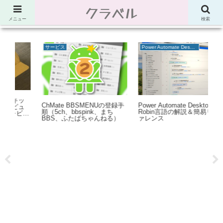
クラベル
節約、こだわり、使い道。「決め手」がわかる比較サイト。でしたが最近は雑
多なブログ
メニュー
検索
サービス
Power Automate Desktop
趣
ッ
ChMate BBSMENUの登録手
Power Automate Desktop：
【
ュ
順（5ch、bbspink、まち
Robin言語の解説＆簡易リフ
ロ
ビュ
BBS、ふたばちゃんねる）
ァレンス
台
力
像