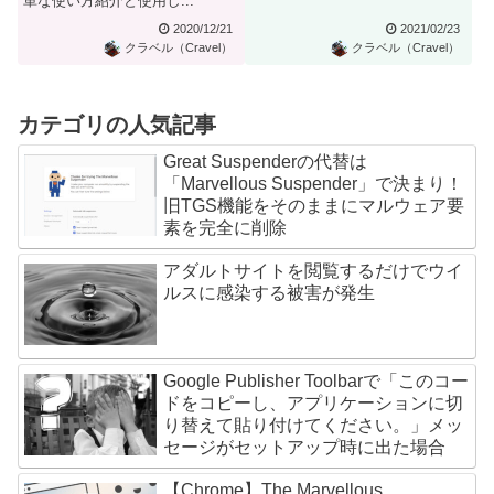
単な使い方紹介と使用し...
プラグイン
2020/12/21
2021/02/23
クラベル（Cravel）
クラベル（Cravel）
カテゴリの人気記事
Great Suspenderの代替は
「Marvellous Suspender」で決まり！
旧TGS機能をそのままにマルウェア要
素を完全に削除
アダルトサイトを閲覧するだけでウイ
ルスに感染する被害が発生
Google Publisher Toolbarで「このコー
ドをコピーし、アプリケーションに切
り替えて貼り付けてください。」メッ
セージがセットアップ時に出た場合
【Chrome】The Marvellous