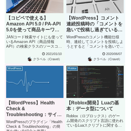
【コピペで使える】
【WordPress】コメント
Amazon API 5.0 / PA-API
連続投稿時の「コメントを
5.0を使って商品キーワー
急いで投稿し過ぎているよ
ド検索を行うPHPクラスサ
うです。もう少しゆっくり
JANコード検索サイトにも使って
WordPressのコメント機能仕様
ンプルコード
お願いします」メッセージ
いるAmazon API（商品情報
時、連続してコメントを投稿しよ
API）の検索クラスのソースコー
うとすると「コメントを急いで投
を削除する
ドです。PHP環境やW...
稿し過ぎているようです。...
2021/01/10
2020/06/07
クラベル（Cravel）
クラベル（Cravel）
WordPress
Roblox
【WordPress】Health
【Roblox開発】Luaの基
Check &
本：データ型について
Troubleshooting：サイト
Roblox（ロブロックス）のゲー
管理者＆開発者必須の便利
ム開発のスクリプト言語に使われ
WordPressのプラグイン「Health
ているLuaスクリプトに関する解
なトラブルシューティング
Check & Troubleshooting」の簡
説です。ここではLuaプ...