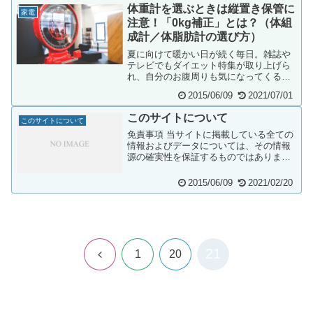
体重計を選ぶときは縦置き保管に
家電
注意！「0kg補正」とは？（体組
成計／体脂肪計の選び方）
夏に向けて暖かい日が続く毎日。雑誌や
テレビでもダイエット特集が取り上げら
れ、自分のお腹周りも気になってくる季
節。無理なダイエットではなく、食事と
2015/06/09
2021/07/01
運動のバランスを...
このサイトについて
このサイトについて
免責事項 当サイトに掲載している全ての
情報およびデータについては、その情報
源の確実性を保証するものではありませ
ん。 当サイトに掲載している情報の内容
に誤りがあっ...
2015/06/09
2021/02/20
21
前
1
20
へ