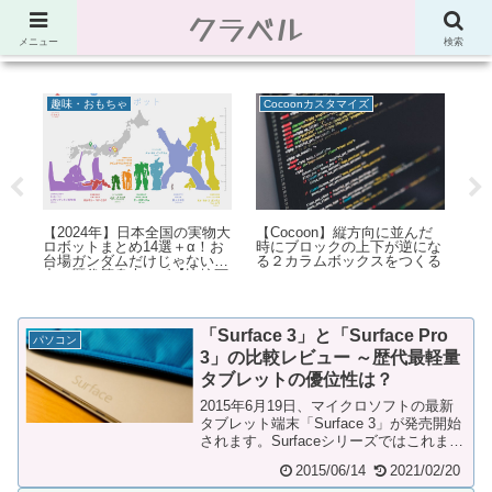
クラベル
節約、こだわり、使い道。「決め手」がわかる比較サイト。でしたが最近は雑
多なブログ
メニュー
検索
趣味・おもちゃ
Cocoonカスタマイズ
サ
：
【2024年】日本全国の実物大
【Cocoon】縦方向に並んだ
Ch
する
ロボットまとめ14選＋α！お
時にブロックの上下が逆にな
順（
）
台場ガンダムだけじゃない迫
る２カラムボックスをつくる
B
力の歴代等身大ロボ【比較画
像】
「Surface 3」と「Surface Pro
パソコン
3」の比較レビュー ～歴代最軽量
タブレットの優位性は？
2015年6月19日、マイクロソフトの最新
タブレット端末「Surface 3」が発売開始
されます。Surfaceシリーズではこれまで
も廉価モデルとして「Surf...
2015/06/14
2021/02/20