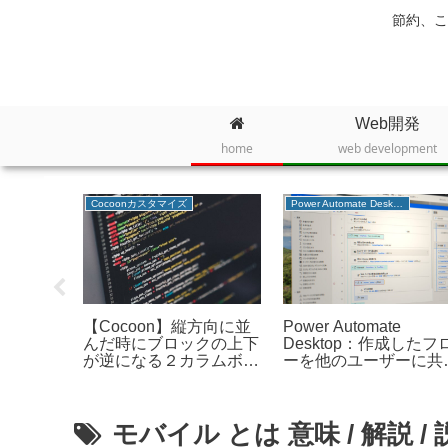
節約、こ
Web開発
home
web development
Cocoonカスタマイズ
Power Automate Desktop
本全国の
【Cocoon】縦方向に並
Power Automate
まとめ14
んだ時にブロックの上下
Desktop：作成したフ
ガンダム
が逆になる２カラムボッ
ーを他のユーザーに共
力の歴代
クスをつくる
する方法（補足あり）
較画像】
モバイル とは 意味 / 解説 /