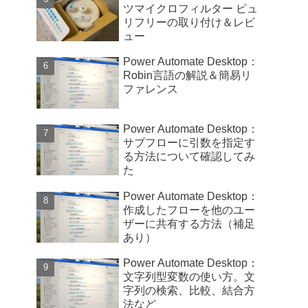
ツマイクロフィルター ピュ
リフリーの取り付け＆レビ
ュー
Power Automate Desktop：
Robin言語の解説＆簡易リ
ファレンス
Power Automate Desktop：
サブフローに引数を指定す
る方法について確認してみ
た
Power Automate Desktop：
作成したフローを他のユー
ザーに共有する方法（補足
あり）
Power Automate Desktop：
文字列型変数の使い方。文
字列の検索、比較、結合方
法など