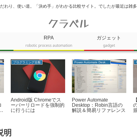
だわり、使い道。「決め手」がわかる比較サイト。でしたが最近は雑多
クラベル
RPA
ガジェット
robotic process automation
gadget
プログラミング全般
Power Automate Desktop
Android版 Chromeでス
Power Automate
【
ロ
ーパーリロードを強制的
Desktop：Robin言語の
有
に行うには
解説＆簡易リファレンス
規
 説明