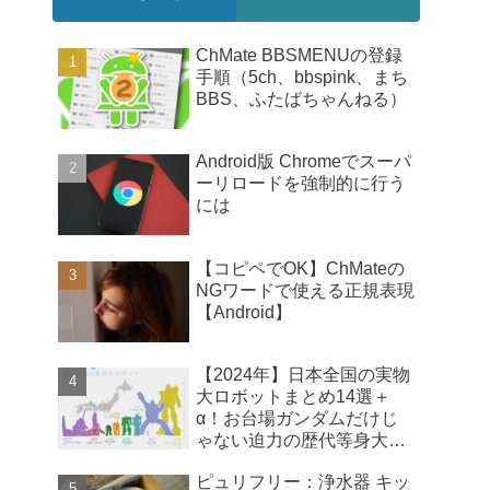
ChMate BBSMENUの登録
手順（5ch、bbspink、まち
BBS、ふたばちゃんねる）
Android版 Chromeでスーパ
ーリロードを強制的に行う
には
【コピペでOK】ChMateの
NGワードで使える正規表現
【Android】
【2024年】日本全国の実物
大ロボットまとめ14選＋
α！お台場ガンダムだけじ
ゃない迫力の歴代等身大ロ
ボ【比較画像】
ピュリフリー：浄水器 キッ