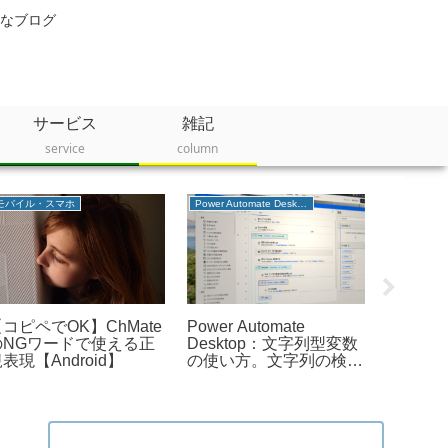
なブログ
サービス
雑記
service
column
モバイル・スマホ
Power Automate Desktop
生活
ピュリ
コピペでOK】ChMate
Power Automate
キッツ
のNGワードで使える正
Desktop：文字列型変数
ー ピュ
表現【Android】
の使い方。文字列の検
付け＆
索、比較、結合方法など