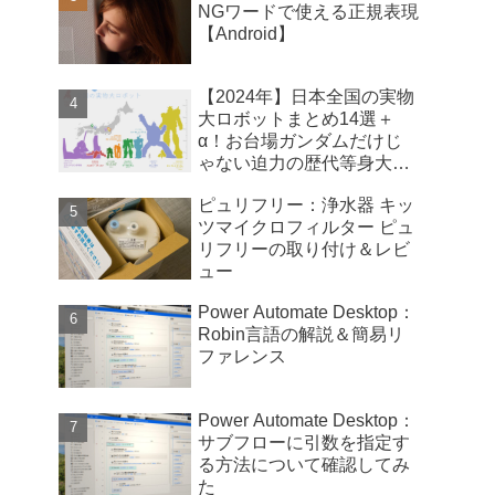
NGワードで使える正規表現
【Android】
【2024年】日本全国の実物
大ロボットまとめ14選＋
α！お台場ガンダムだけじ
ゃない迫力の歴代等身大ロ
ボ【比較画像】
ピュリフリー：浄水器 キッ
ツマイクロフィルター ピュ
リフリーの取り付け＆レビ
ュー
Power Automate Desktop：
Robin言語の解説＆簡易リ
ファレンス
Power Automate Desktop：
サブフローに引数を指定す
る方法について確認してみ
た