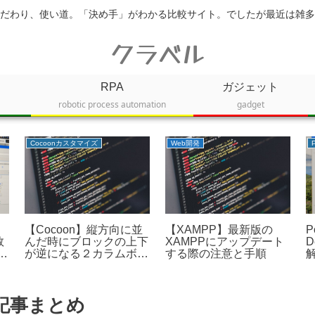
だわり、使い道。「決め手」がわかる比較サイト。でしたが最近は雑多
クラベル
RPA
ガジェット
robotic process automation
gadget
Cocoonカスタマイズ
Web開発
【Cocoon】縦方向に並
【XAMPP】最新版の
P
数
んだ時にブロックの上下
XAMPPにアップデート
D
プ
が逆になる２カラムボッ
する際の注意と手順
クスをつくる
記事まとめ