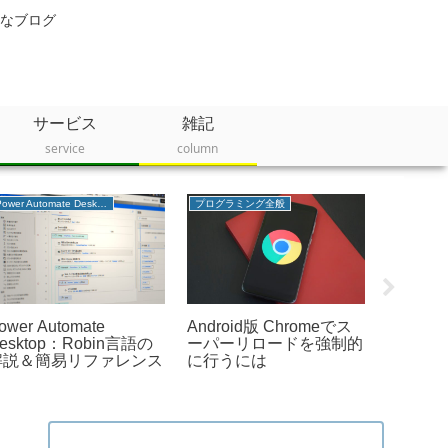
なブログ
サービス
雑記
service
column
Power Automate Desktop
プログラミング全般
趣味・おも
ower Automate
Android版 Chromeでス
【202
esktop：Robin言語の
ーパーリロードを強制的
実物大ロ
解説＆簡易リファレンス
に行うには
選＋α
だけじ
等身大