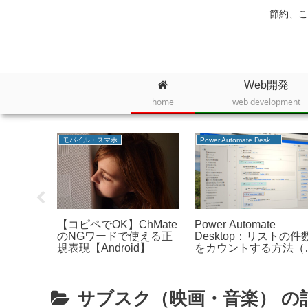
節約、こ
Web開発
home
web development
モバイル・スマホ
Power Automate Desktop
MENUの登
【コピペでOK】ChMate
Power Automate
spink、
のNGワードで使える正
Desktop：リストの件
たばちゃん
規表現【Android】
をカウントする方法（
ロパティの利用）
サブスク（映画・音楽） の