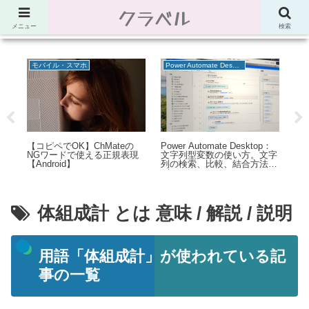
クラベル
節約、こだわり、使い道。「決め手」がわかる比較サイト。でしたが最近は雑
多なブログ
メニュー
検索
モバイル・スマホ
Power Automate Desktop
C
：
【コピペでOK】ChMateの
Power Automate Desktop：
【
フ
NGワードで使える正規表現
文字列型変数の使い方。文字
時
【Android】
列の検索、比較、結合方法な
る
ど
体組成計 とは 意味 / 解説 / 説明
用語「体組成計」が使われている記
事の一覧