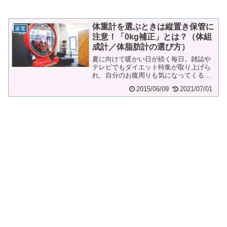
体重計を選ぶときは縦置き保管に
家電
注意！「0kg補正」とは？（体組
成計／体脂肪計の選び方）
夏に向けて暖かい日が続く毎日。雑誌や
テレビでもダイエット特集が取り上げら
れ、自分のお腹周りも気になってくる季
節。無理なダイエットではなく、食事と
2015/06/09
2021/07/01
運動のバランスを...