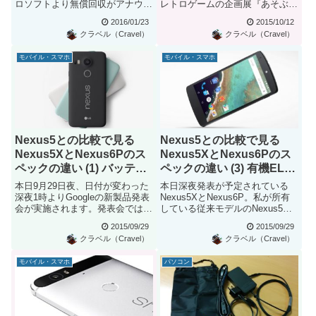
ロソフトより無償回収がアナウン
レトロゲームの企画展『あそぶ！
スされましたが、今回...
ゲーム展 ステージ1：デジタ...
2016/01/23
2015/10/12
クラベル（Cravel）
クラベル（Cravel）
モバイル・スマホ
モバイル・スマホ
Nexus5との比較で見る
Nexus5との比較で見る
Nexus5XとNexus6Pのス
Nexus5XとNexus6Pのス
ペックの違い (1) バッテリ
ペックの違い (3) 有機ELの
ーの持ちは？
焼き付きと指紋認証が気に
本日9月29日夜、日付が変わった
本日深夜発表が予定されている
なる？
深夜1時よりGoogleの新製品発表
Nexus5XとNexus6P。私が所有
会が実施されます。発表会では、
している従来モデルのNexus5と
Android OSの...
比較したポイントを...
2015/09/29
2015/09/29
クラベル（Cravel）
クラベル（Cravel）
モバイル・スマホ
パソコン