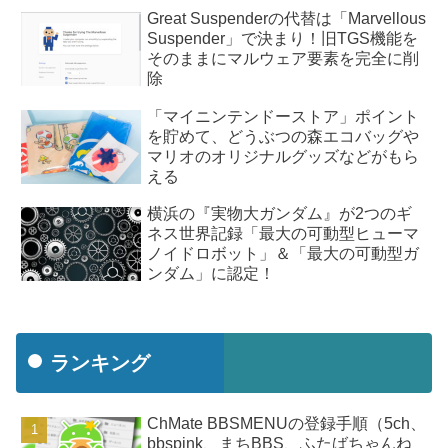
Great Suspenderの代替は「Marvellous
Suspender」で決まり！旧TGS機能を
そのままにマルウェア要素を完全に削
除
「マイニンテンドーストア」ポイント
を貯めて、どうぶつの森エコバッグや
マリオのオリジナルグッズなどがもら
える
横浜の『実物大ガンダム』が2つのギ
ネス世界記録「最大の可動型ヒューマ
ノイドロボット」＆「最大の可動型ガ
ンダム」に認定！
ランキング
ChMate BBSMENUの登録手順（5ch、
bbspink、まちBBS、ふたばちゃんね