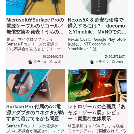
MicrosoftがSurface Proの
Nexus5X を割安な価格で
電源ケーブルのリコール／
購入するには？ docomo
無償交換を発表！うちの
とY!mobile、MVNOでの支
Pro3も該当していました
払金額を比較
先日、マイクロソフトより
Nexus 5X は、Google Play Store
Surface Proシリーズの電源コー
以外に、NTT docomo と
ドに不具合があるとしてリコール
Y!mobile の 2 社...
を行うことが発表されまし...
2016/01/23
2015/11/07
クラベル（Cravel）
クラベル（Cravel）
パソコン
ゲーム
Surface Pro 付属のAC電
レトロゲームの企画展『あ
源アダプタのコネクタが熱
そぶ！ゲーム展』レビュ
すぎて溶けてるかも問題
ー！貴重な筐体展示
Surface Proシリーズの電源ケー
埼玉県川口市「SKIPシティ映像
ブルに不具合が確認され、マイク
ミュージアム」で開催されている