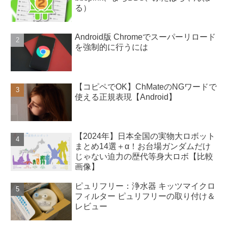
る）
Android版 Chromeでスーパーリロード
を強制的に行うには
【コピペでOK】ChMateのNGワードで
使える正規表現【Android】
【2024年】日本全国の実物大ロボット
まとめ14選＋α！お台場ガンダムだけ
じゃない迫力の歴代等身大ロボ【比較
画像】
ピュリフリー：浄水器 キッツマイクロ
フィルター ピュリフリーの取り付け＆
レビュー