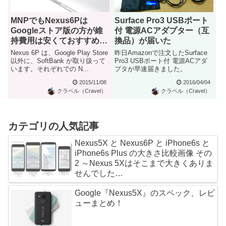
MNPでもNexus6Pは
Surface Pro3 USBポート
Googleストア版の方が維
付 電源ACアダプター（互
持費用は安くておすすめ。
換品）が届いた
実質0円に惑わされない選
Nexus 6P は、Google Play Store
昨日Amazonで注文したSurface
択は
以外に、SoftBank が取り扱って
Pro3 USBポート付 電源ACアダ
います。それぞれでの N...
プタが早速届きました。
2015/11/08
2016/04/04
クラベル（Cravel）
クラベル（Cravel）
カテゴリの人気記事
Nexus5X と Nexus6P と iPhone6s と
iPhone6s Plus の大きさ比較画像 その
2 ～Nexus 5Xはそこまで大きくありま
せんでした…
Google『Nexus5X』のスペック、レビ
ューまとめ！