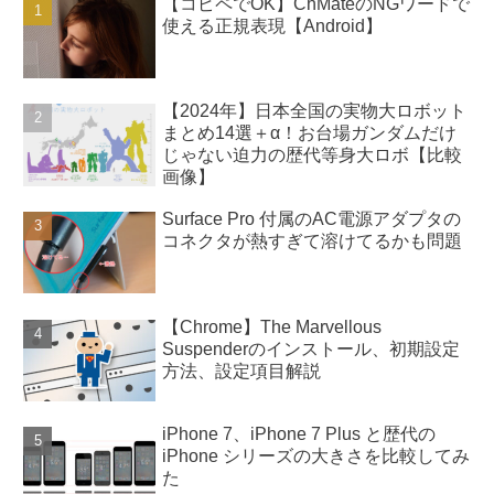
【コピペでOK】ChMateのNGワードで
使える正規表現【Android】
【2024年】日本全国の実物大ロボット
まとめ14選＋α！お台場ガンダムだけ
じゃない迫力の歴代等身大ロボ【比較
画像】
Surface Pro 付属のAC電源アダプタの
コネクタが熱すぎて溶けてるかも問題
【Chrome】The Marvellous
Suspenderのインストール、初期設定
方法、設定項目解説
iPhone 7、iPhone 7 Plus と歴代の
iPhone シリーズの大きさを比較してみ
た