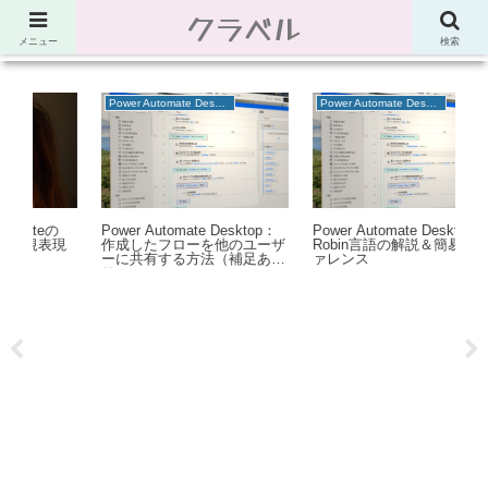
クラベル
節約、こだわり、使い道。「決め手」がわかる比較サイト。でしたが最近は雑
多なブログ
メニュー
検索
Power Automate Desktop
Power Automate Desktop
の
Power Automate Desktop：
Power Automate Desktop：
Po
現
作成したフローを他のユーザ
Robin言語の解説＆簡易リフ
サ
ーに共有する方法（補足あ
ァレンス
方
り）