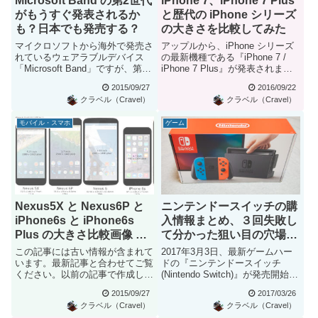
Microsoft Band の第2世代
iPhone 7、iPhone 7 Plus
がもうすぐ発表されるか
と歴代の iPhone シリーズ
も？日本でも発売する？
の大きさを比較してみた
マイクロソフトから海外で発売さ
アップルから、iPhone シリーズ
れているウェアラブルデバイス
の最新機種である『iPhone 7 /
「Microsoft Band」ですが、第2
iPhone 7 Plus』が発表されまし
世代である新型が発...
た...
2015/09/27
2016/09/22
クラベル（Cravel）
クラベル（Cravel）
モバイル・スマホ
ゲーム
Nexus5X と Nexus6P と
ニンテンドースイッチの購
iPhone6s と iPhone6s
入情報まとめ、３回失敗し
Plus の大きさ比較画像 そ
て分かった狙い目の穴場シ
の2 ～Nexus 5Xはそこま
ョップ
この記事には古い情報が含まれて
2017年3月3日、最新ゲームハー
で大きくありませんでし
います。最新記事と合わせてご覧
ドの『ニンテンドースイッチ
ください。以前の記事で作成した
(Nintendo Switch)』が発売開始さ
た…
Nexus5X、Nexus6P...
れました。...
2015/09/27
2017/03/26
クラベル（Cravel）
クラベル（Cravel）