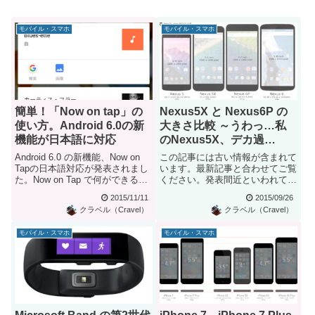
モバイル・スマホ
モバイル・スマホ
簡単！「Now on tap」の
Nexus5X と Nexus6P の
使い方。Android 6.0の新
大きさ比較 ～うわっ…私
機能が日本語に対応
のNexus5X、デカ過
ぎ…？
Android 6.0 の新機能、Now on
この記事には古い情報が含まれて
Tapの日本語対応が発表されまし
います。最新記事と合わせてご覧
た。Now on Tap で何ができる
ください。発表間近といわれてい
の...
る Google の新型And...
2015/11/11
2015/09/26
クラベル（Cravel）
クラベル（Cravel）
モバイル・スマホ
モバイル・スマホ