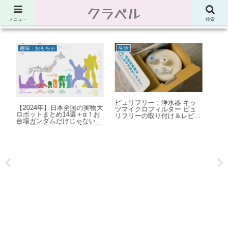
クラベル
節約、こだわり、使い道。「決め手」がわかる比較サイト。でしたが最近は雑
多なブログ
メニュー
検索
モバイル・スマホ
Power Automate Desktop
C
ッ
【コピペでOK】ChMateの
Power Automate Desktop：
【
ュ
NGワードで使える正規表現
Robin言語の解説＆簡易リフ
時
ビュ
【Android】
ァレンス
る