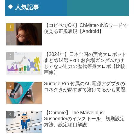
人気記事
【コピペでOK】ChMateのNGワードで
使える正規表現【Android】
【2024年】日本全国の実物大ロボット
まとめ14選＋α！お台場ガンダムだけ
じゃない迫力の歴代等身大ロボ【比較
画像】
Surface Pro 付属のAC電源アダプタの
コネクタが熱すぎて溶けてるかも問題
【Chrome】The Marvellous
Suspenderのインストール、初期設定
方法、設定項目解説