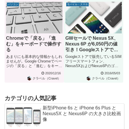
パソコン
モバイル・スマホ
Chromeで「戻る」「進
GWセールで Nexus 5X、
む」をキーボードで操作す
Nexus 6P が6,050円の値
る
引き！Googleストアで
46,250円から
あまりにも基本的な情報かもしれ
Googleストアで販売しているSIM
ませんが。Google Chromeでペー
フリースマートフォン、
ジの「戻る」と「進む」をキーボ
Nexus5XおよびNexus6Pのゴー
ードで行うショート...
ルデンウィークセール...
2020/12/16
2016/05/03
クラベル（Cravel）
クラベル（Cravel）
カテゴリの人気記事
新型iPhone 6s と iPhone 6s Plus と
Nexus5X と Nexus6P の大きさ比較画
像