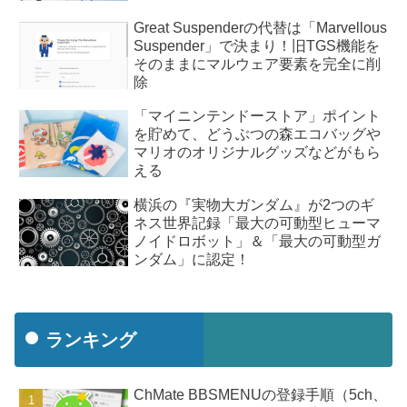
Great Suspenderの代替は「Marvellous
Suspender」で決まり！旧TGS機能を
そのままにマルウェア要素を完全に削
除
「マイニンテンドーストア」ポイント
を貯めて、どうぶつの森エコバッグや
マリオのオリジナルグッズなどがもら
える
横浜の『実物大ガンダム』が2つのギ
ネス世界記録「最大の可動型ヒューマ
ノイドロボット」＆「最大の可動型ガ
ンダム」に認定！
ランキング
ChMate BBSMENUの登録手順（5ch、