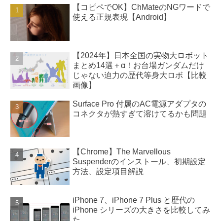
【コピペでOK】ChMateのNGワードで
使える正規表現【Android】
【2024年】日本全国の実物大ロボット
まとめ14選＋α！お台場ガンダムだけ
じゃない迫力の歴代等身大ロボ【比較
画像】
Surface Pro 付属のAC電源アダプタの
コネクタが熱すぎて溶けてるかも問題
【Chrome】The Marvellous
Suspenderのインストール、初期設定
方法、設定項目解説
iPhone 7、iPhone 7 Plus と歴代の
iPhone シリーズの大きさを比較してみ
た