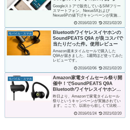
Googleストアで販売しているSIMフリー
スマートフォン、Nexus5Xおよび
Nexus6Pの値下げキャンペーンが実施中
です。新学期準備キャンペーンとして、
2016/02/20
2021/02/20
従...
Bluetoothワイヤレスイヤホンの
モバイル・スマホ
SoundPEATS Q9A が良コスパで
当たりだった件。使用レビュー
Amazon週末タイムセールで購入した
Q9Aが届きました、1週間ほど使ってみた
レビューです。
2016/02/06
2021/02/20
Amazon家電タイムセール祭り開
モバイル・スマホ
催中！でSoundPEATS Q9A
Bluetoothワイヤレスイヤホンが
気になる件
昨日より、Amazonで家電タイムセール
祭りというキャンペーンが実施されてい
ます。ここで、以前から欲しくて比較し
ているBluetooth対応のワイヤレスイヤホ
2016/01/24
2021/02/20
ン...