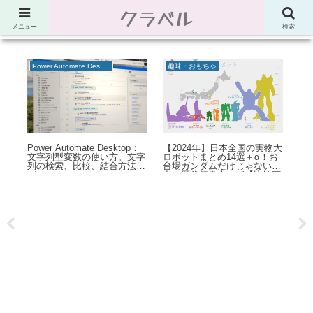
クラベル
節約、こだわり、使い道。「決め手」がわかる比較サイト。でしたが最近は雑
多なブログ
メニュー
検索
Power Automate Desktop
生活
ピュリフリー：浄水器 キッ
全国の実物大
Power Automate Desktop：
ツマイクロフィルター ピュ
選＋α！お
サブフローに引数を指定する
リフリーの取り付け＆レビュ
じゃない迫
方法について確認してみた
ー
ボ【比較画