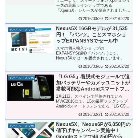
ソニーより、スマートフォン Xperia シリ
ーズの最新ラインナップである
「XperiaX」シリーズが発表されました。
これまで無印の「Xperia」、「Xper...
2016/03/20
2021/02/20
Nexus5X 16GBモデルが 31,535
モバイル・スマホ
円！ 「パンツ」ことスマホショ
ップEXPANSYSでセール中
スマホ個人輸入ショップの
EXPANSYS(通称「パンツ」)にて、
Nexus5Xがセール販売されています。
2016/03/05
2021/02/20
「LG G5」着脱式モジュールで追
モバイル・スマホ
加バッテリーやカメラユニットが
搭載可能なAndroidスマートフォ
ンフラグシップモデル
2月21日、スペインで開催されている
MWC2016にて、LGの最新フラグシップ
Androidスマートフォンである「LG G5」
が発表されました。クラベルでは速報...
2016/02/21
2021/02/20
Nexus5X、Nexus6Pが6,050円の
モバイル・スマホ
値下げキャンペーン実施中！
Googleストアで46,250円から