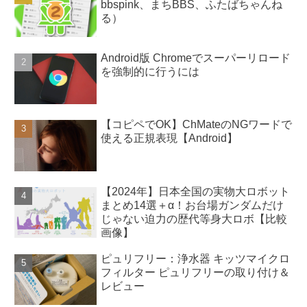
bbspink、まちBBS、ふたばちゃんね
る）
Android版 Chromeでスーパーリロード
を強制的に行うには
【コピペでOK】ChMateのNGワードで
使える正規表現【Android】
【2024年】日本全国の実物大ロボット
まとめ14選＋α！お台場ガンダムだけ
じゃない迫力の歴代等身大ロボ【比較
画像】
ピュリフリー：浄水器 キッツマイクロ
フィルター ピュリフリーの取り付け＆
レビュー