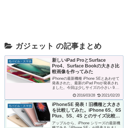
ガジェット の記事まとめ
新しいiPad ProとSurface
モバイル・スマホ
Pro4、Surface Bookの大きさ比
較画像を作ってみた
iPhoneの最新機種 iPhone SEとあわせて
発表された、最新のiPad Proが発表され
ました。今回は少しサイズの小さい 9.7
インチモデルの iPad...
2016/03/28
2021/02/20
iPhoneSE 発表！旧機種と大きさ
モバイル・スマホ
を比較してみた。iPhone 6S、6S
Plus、5S、4S とのサイズ比較画
像
アップルから、iPhone シリーズの最新機
種である『iPhone SE』が発表されまし