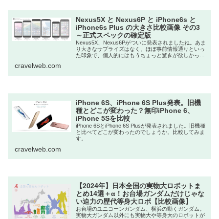
Nexus5X と Nexus6P と iPhone6s と
iPhone6s Plus の大きさ比較画像 その3
～正式スペックの確定版
Nexus5X、Nexus6Pがついに発表されましたね。あま
り大きなサプライズはなく、ほぼ事前情報通りといっ
た印象で、個人的にはもうちょっと驚きが欲しかった
ので...
cravelweb.com
iPhone 6S、iPhone 6S Plus発表。旧機
種とどこが変わった？無印iPhone 6、
iPhone 5Sを比較
iPhone 6SとiPhone 6S Plusが発表されました。旧機種
と比べてどこが変わったのでしょうか。比較してみま
す。
cravelweb.com
【2024年】日本全国の実物大ロボットま
とめ14選＋α！お台場ガンダムだけじゃな
い迫力の歴代等身大ロボ【比較画像】
お台場のユニコーンガンダム、横浜の動くガンダム。
実物大ガンダム以外にも実物大や等身大のロボットが