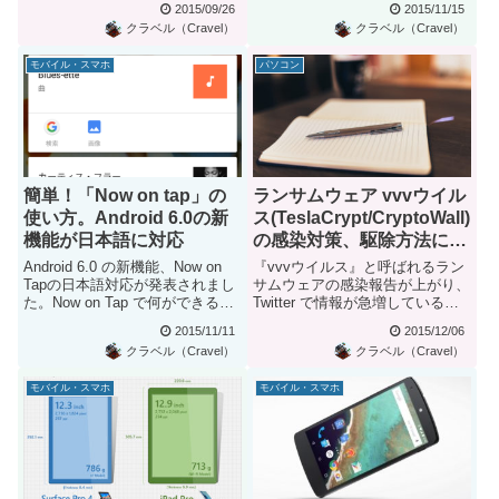
2015/09/26
2015/11/15
クラベル（Cravel）
クラベル（Cravel）
モバイル・スマホ
パソコン
簡単！「Now on tap」の
ランサムウェア vvvウイル
使い方。Android 6.0の新
ス(TeslaCrypt/CryptoWall)
機能が日本語に対応
の感染対策、駆除方法につ
いてまとめ
Android 6.0 の新機能、Now on
『vvvウイルス』と呼ばれるラン
Tapの日本語対応が発表されまし
サムウェアの感染報告が上がり、
た。Now on Tap で何ができる
Twitter で情報が急増しているよ
の...
うです。vvvウイル...
2015/11/11
2015/12/06
クラベル（Cravel）
クラベル（Cravel）
モバイル・スマホ
モバイル・スマホ