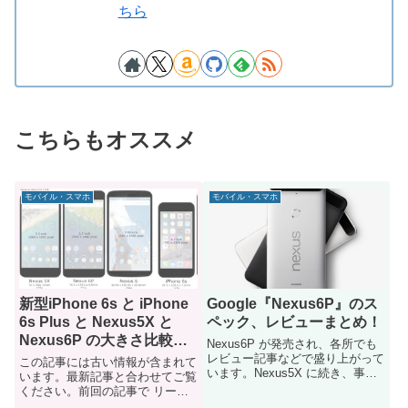
ちら
こちらもオススメ
モバイル・スマホ
モバイル・スマホ
新型iPhone 6s と iPhone
Google『Nexus6P』のス
6s Plus と Nexus5X と
ペック、レビューまとめ！
Nexus6P の大きさ比較画
Nexus6P が発売され、各所でも
像
レビュー記事などで盛り上がって
この記事には古い情報が含まれて
います。Nexus5X に続き、事前
います。最新記事と合わせてご覧
のリーク情報から実...
ください。前回の記事で リーク
情報をもとにした Nexus5...