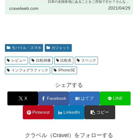
日本の全国各地にあることをご存知ですか？そんな全
国各地の「実物大／等身大ロボット」の比較をまとめ
2021/04/29
cravelweb.com
てみました。現在展示中の実物大ロボットは日本全国
の展示場所や現在の状況も随時アップデートしていま
すので、これからのお出かけの計画などに役立てば幸
いです。
モバイル・スマホ
ガジェット
レビュー
比較画像
比較表
スペック
インフォグラフィック
iPhoneSE
シェアする
X
Facebook
はてブ
LINE
Pinterest
LinkedIn
コピー
クラベル（Cravel）をフォローする