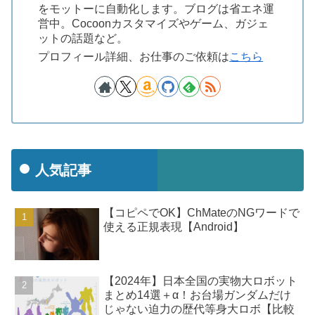
をモットーに自動化します。ブログは省エネ運
営中。Cocoonカスタマイズやゲーム、ガジェ
ットの話題など。
プロフィール詳細、お仕事のご依頼は
こちら
人気記事
【コピペでOK】ChMateのNGワードで
使える正規表現【Android】
【2024年】日本全国の実物大ロボット
まとめ14選＋α！お台場ガンダムだけ
じゃない迫力の歴代等身大ロボ【比較