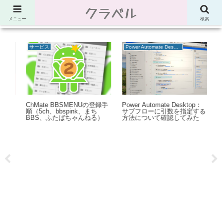
クラベル
節約、こだわり、使い道。「決め手」がわかる比較サイト。でしたが最近は雑
多なブログ
メニュー
検索
サービス
Power Automate Desktop
パー
ChMate BBSMENUの登録手
Power Automate Desktop：
Po
には
順（5ch、bbspink、まち
サブフローに引数を指定する
R
BBS、ふたばちゃんねる）
方法について確認してみた
ァ