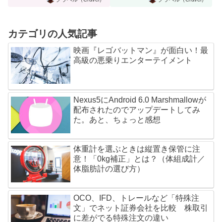
カテゴリの人気記事
映画『レゴバットマン』が面白い！最
高級の悪乗りエンターテイメント
Nexus5にAndroid 6.0 Marshmallowが
配布されたのでアップデートしてみ
た。あと、ちょっと感想
体重計を選ぶときは縦置き保管に注
意！「0kg補正」とは？（体組成計／
体脂肪計の選び方）
OCO、IFD、トレールなど「特殊注
文」でネット証券会社を比較 株取引
に差がでる特殊注文の違い