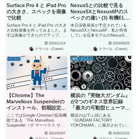
Surface Pro 4 と iPad Pro
Nexus5との比較で見る
の大きさ、スペックを画像
Nexus5XとNexus6Pのス
で比較
ペックの違い (3) 有機ELの
焼き付きと指紋認証が気に
Surface Pro 4 と iPad Pro の大き
本日深夜発表が予定されている
なる？
さ比較画像を作ってみました。ま
Nexus5XとNexus6P。私が所有
ずは画像ができたのでアップ。レ
している従来モデルのNexus5と
ビュ...
比較したポイントを...
2015/11/14
2015/09/29
クラベル（Cravel）
クラベル（Cravel）
パソコン
趣味・おもちゃ
【Chrome】The
横浜の『実物大ガンダム』
Marvellous Suspenderの
が2つのギネス世界記録
インストール、初期設定方
「最大の可動型ヒューマノ
法、設定項目解説
イドロボット」＆「最大の
ここではGoogle Chromeの拡張機
横浜の山下ふ頭にある
可動型ガンダム」に認定！
能である「The Marvellous
「GUNDAM FACTORY
Suspender（ザ マーベラス サ...
YOKOHAMA」に展示されている
『実物大ガンダム（動くガンダ
2021/02/07
2020/12/22
ム）』...
クラベル（Cravel）
クラベル（Cravel）