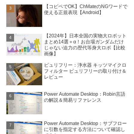
【コピペでOK】ChMateのNGワードで
使える正規表現【Android】
【2024年】日本全国の実物大ロボット
まとめ14選＋α！お台場ガンダムだけ
じゃない迫力の歴代等身大ロボ【比較
画像】
ピュリフリー：浄水器 キッツマイクロ
フィルター ピュリフリーの取り付け＆
レビュー
Power Automate Desktop：Robin言語
の解説＆簡易リファレンス
Power Automate Desktop：サブフロー
に引数を指定する方法について確認し