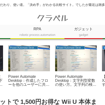
だわり、使い道。「決め手」がわかる比較サイト。でしたが最近は雑多
クラベル
RPA
ガジェット
robotic process automation
gadget
Power Automate Desktop
サービス
Power Automate
ChMate BBSMENUの登
P
の
Desktop：サブフローに
録手順（5ch、bbspink、
D
ス
引数を指定する方法につ
まちBBS、ふたばちゃん
いて確認してみた
ねる）
 1,500円お得な Wii U 本体ま