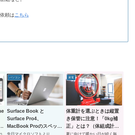
依頼は
こちら
パソコン
家電
ne
Surface Book と
体重計を選ぶときは縦置
Surface Pro4、
き保管に注意！「0kg補
画
MacBook Proのスペック
正」とは？（体組成計／
を比較してみた
体脂肪計の選び方）
れ
先日マイクロソフトより
夏に向けて暖かい日が続く毎