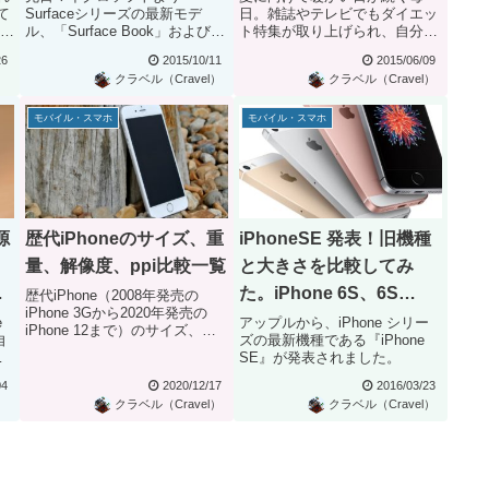
て
Surfaceシリーズの最新モデ
日。雑誌やテレビでもダイエッ
 リ
ル、「Surface Book」および
ト特集が取り上げられ、自分の
「Surface Pro 4...
お腹周りも気になってくる季
26
2015/10/11
2015/06/09
節。無理なダ...
）
クラベル（Cravel）
クラベル（Cravel）
モバイル・スマホ
モバイル・スマホ
源
歴代iPhoneのサイズ、重
iPhoneSE 発表！旧機種
う
量、解像度、ppi比較一覧
と大きさを比較してみ
を
た。iPhone 6S、6S
歴代iPhone（2008年発売の
iPhone 3Gから2020年発売の
Plus、5S、4S とのサイ
e
アップルから、iPhone シリー
iPhone 12まで）のサイズ、重
自
ズの最新機種である『iPhone
ズ比較画像
量、ディスプ...
プ
SE』が発表されました。
04
2020/12/17
2016/03/23
）
クラベル（Cravel）
クラベル（Cravel）