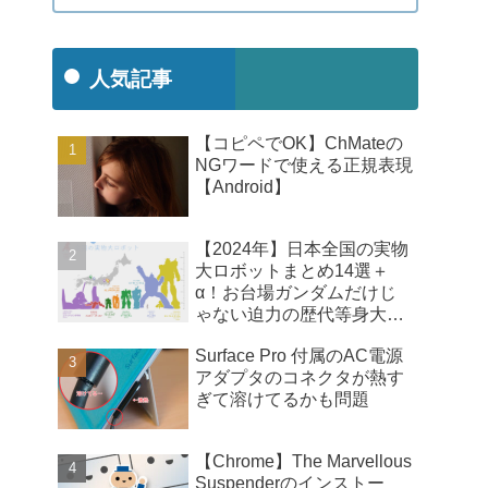
人気記事
【コピペでOK】ChMateの
NGワードで使える正規表現
【Android】
【2024年】日本全国の実物
大ロボットまとめ14選＋
α！お台場ガンダムだけじ
ゃない迫力の歴代等身大ロ
ボ【比較画像】
Surface Pro 付属のAC電源
アダプタのコネクタが熱す
ぎて溶けてるかも問題
【Chrome】The Marvellous
Suspenderのインストー