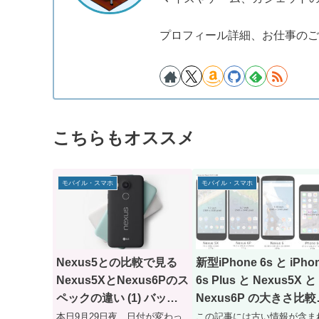
プロフィール詳細、お仕事のご
こちらもオススメ
モバイル・スマホ
モバイル・スマホ
Nexus5との比較で見る
新型iPhone 6s と iPho
Nexus5XとNexus6Pのス
6s Plus と Nexus5X と
ペックの違い (1) バッテ
Nexus6P の大きさ比較
リーの持ちは？
像
本日9月29日夜、日付が変わっ
この記事には古い情報が含ま