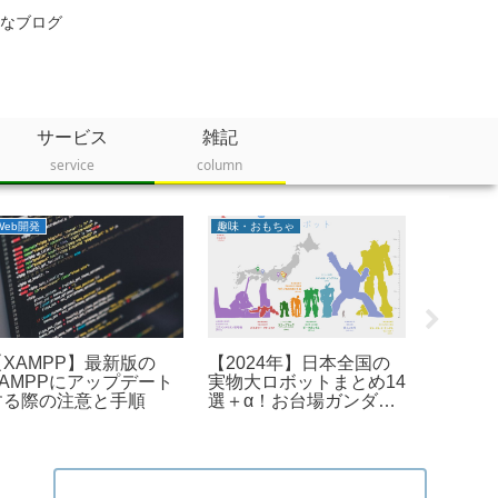
なブログ
サービス
雑記
service
column
Power Automate Desktop
モバイル・スマホ
生活
ピュリ
ower Automate
【コピペでOK】ChMate
キッツ
esktop：リストの件数
のNGワードで使える正
ー ピュ
をカウントする方法（プ
規表現【Android】
付け＆
ロパティの利用）