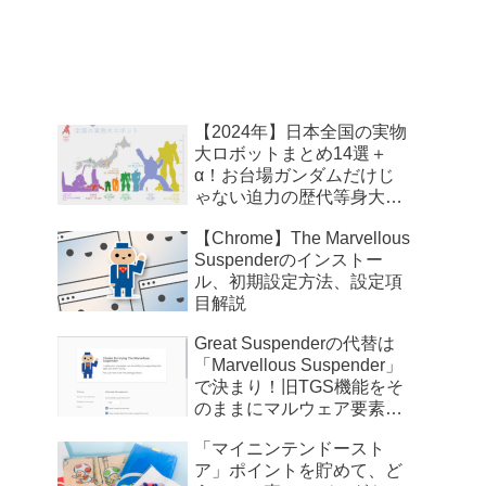
【2024年】日本全国の実物
大ロボットまとめ14選＋
α！お台場ガンダムだけじ
ゃない迫力の歴代等身大ロ
ボ【比較画像】
【Chrome】The Marvellous
Suspenderのインストー
ル、初期設定方法、設定項
目解説
Great Suspenderの代替は
「Marvellous Suspender」
で決まり！旧TGS機能をそ
のままにマルウェア要素を
完全に削除
「マイニンテンドースト
ア」ポイントを貯めて、ど