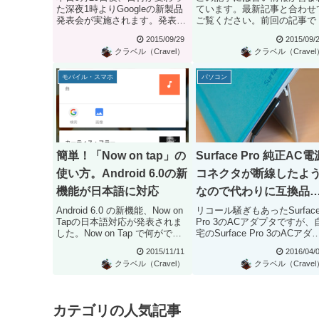
た深夜1時よりGoogleの新製品
ています。最新記事と合わせ
発表会が実施されます。発表会
ご覧ください。前回の記事で
では、Android OSの...
ーク情報をもとにした
2015/09/29
2015/09/
Nexus5...
クラベル（Cravel）
クラベル（Cravel
モバイル・スマホ
パソコン
簡単！「Now on tap」の
Surface Pro 純正AC電
使い方。Android 6.0の新
コネクタが断線したよ
機能が日本語に対応
なので代わりに互換品
注文してみた
Android 6.0 の新機能、Now on
リコール騒ぎもあったSurfac
Tapの日本語対応が発表されま
Pro 3のACアダプタですが、
した。Now on Tap で何ができ
宅のSurface Pro 3のACアダ
るの...
タが断線...
2015/11/11
2016/04/
クラベル（Cravel）
クラベル（Cravel
カテゴリの人気記事