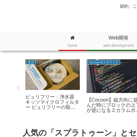
節約、こ
Web開発
home
web development
プログラミング全般
Power Automate Desktop
本全国の
Android版 Chromeでス
Power Automate
まとめ14
ーパーリロードを強制的
Desktop：Robin言語
ガンダム
に行うには
解説＆簡易リファレン
力の歴代
較画像】
人気の「スプラトゥーン」とセットで