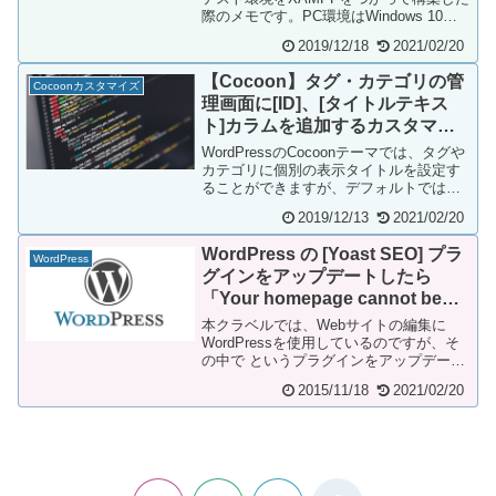
際のメモです。PC環境はWindows 10で
す。本コンテンツは以下の4部に...
2019/12/18
2021/02/20
【Cocoon】タグ・カテゴリの管
Cocoonカスタマイズ
理画面に[ID]、[タイトルテキス
ト]カラムを追加するカスタマイ
ズ
WordPressのCocoonテーマでは、タグや
カテゴリに個別の表示タイトルを設定す
ることができますが、デフォルトでは管
理画面の一覧に内容が表示されないた
2019/12/13
2021/02/20
め、...
WordPress の [Yoast SEO] プラ
WordPress
グインをアップデートしたら
「Your homepage cannot be
indexed by search engines.」の
本クラベルでは、Webサイトの編集に
エラーメッセージが表示される
WordPressを使用しているのですが、そ
の中で というプラグインをアップデート
した際に、エラーメッセージが表示され
2015/11/18
2021/02/20
るよ...