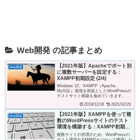
Web開発 の記事まとめ
【2021年版】Apacheでポート別
Web開発
に複数サーバーを設定する：
XAMPP初期設定 (2/4)
Windows 10、XAMPP（Apache、
MySQL）環境を前提としたWordPressの
テストサイト構築を進めていきます。本
コンテンツは以下の4部で構成...
2019/12/18
2021/02/20
【2021年版】XAMPPを使って複
Web開発
数のWordPressサイトのテスト
環境を構築する：XAMPP初期設
定 (1/4)
複数サイトの管理のため、WordPressの
テスト環境をXAMPPをつかって構築した