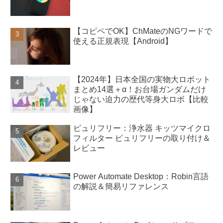
【コピペでOK】ChMateのNGワードで
使える正規表現【Android】
【2024年】日本全国の実物大ロボット
まとめ14選＋α！お台場ガンダムだけ
じゃない迫力の歴代等身大ロボ【比較
画像】
ピュリフリー：浄水器 キッツマイクロ
フィルター ピュリフリーの取り付け＆
レビュー
Power Automate Desktop：Robin言語
の解説＆簡易リファレンス