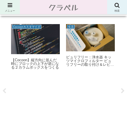
クラベル
節約、こだわり、使い道。「決め手」がわかる比較サイト。でしたが最近は雑
多なブログ
メニュー
検索
Cocoonカスタマイズ
生活
モ
ピュリフリー：浄水器 キッ
：
【Cocoon】縦方向に並んだ
【
ツマイクロフィルター ピュ
する
時にブロックの上下が逆にな
N
リフリーの取り付け＆レビュ
）
る２カラムボックスをつくる
【A
ー