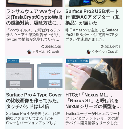
ランサムウェア vvvウイル
Surface Pro3 USBポート
ス(TeslaCrypt/CryptoWall)
付 電源ACアダプター（互
の感染対策、駆除方法につ
換品）が届いた
いてまとめ
『vvvウイルス』と呼ばれるラン
昨日Amazonで注文したSurface
サムウェアの感染報告が上がり、
Pro3 USBポート付 電源ACアダ
Twitter で情報が急増しているよ
プタが早速届きました。
うです。vvvウイル...
2015/12/06
2016/04/04
クラベル（Cravel）
クラベル（Cravel）
パソコン
モバイル・スマホ
Surface Pro 4 Type Cover
HTCが「Nexus M1」、
の比較画像を作ってみた。
「Nexus S1」と呼ばれる
タッチパッドは1.4倍
Nexusシリーズの新型を開
発中との噂
Surface Pro 4 が発表され、代表
TwitterユーザーがNexusスマート
的なアクセサリである Type
フォン/タブレットシリーズの新
Coverもバージョンアップしまし
デバイス開発情報をリークしたと
た。この ...
の内容をCNET ...