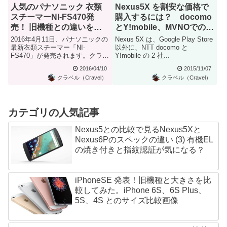
人気のパナソニック 衣類
Nexus5X を割安な価格で
スチーマーNI-FS470発
購入するには？ docomo
売！ 旧機種との違いを比
とY!mobile、MVNOでの支
較
払金額を比較
2016年4月11日、パナソニックの
Nexus 5X は、Google Play Store
最新衣類スチーマー「NI-
以外に、NTT docomo と
FS470」が発売されます。クラベ
Y!mobile の 2 社...
ルでは旧機種である「NI...
2016/04/10
2015/11/07
クラベル（Cravel）
クラベル（Cravel）
カテゴリの人気記事
Nexus5との比較で見るNexus5Xと
Nexus6Pのスペックの違い (3) 有機EL
の焼き付きと指紋認証が気になる？
iPhoneSE 発表！旧機種と大きさを比
較してみた。iPhone 6S、6S Plus、
5S、4S とのサイズ比較画像