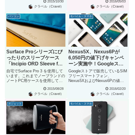
2015/10/30
2016/05/03
クラベル（Cravel）
クラベル（Cravel）
パソコン
モバイル・スマホ
Surface Proシリーズにぴ
Nexus5X、Nexus6Pが
ったりのスリーブケース
6,050円の値下げキャンペ
「Incipio ORD Sleeve for
ーン実施中！Googleスト
Surface Pro 3」を使って
アで46,250円から
自宅でSurface Pro 3 を使用して
Googleストアで販売しているSIM
みたレビュー
います。これまでノーブランドの
フリースマートフォン、
ノートPC用ケースを使用してい
Nexus5XおよびNexus6Pの値下
たのですが、素材...
げキャンペーンが実施...
2015/08/28
2016/02/20
クラベル（Cravel）
クラベル（Cravel）
ガジェット
モバイル・スマホ