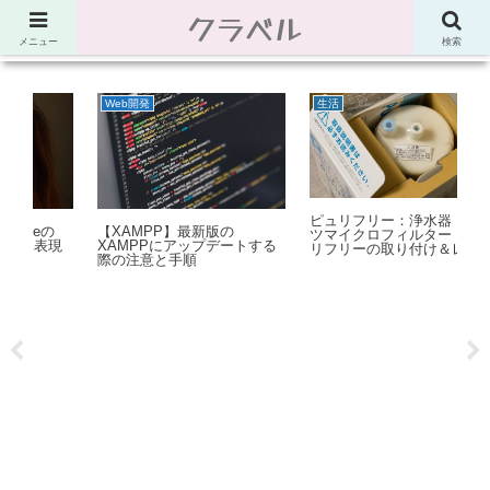
クラベル
節約、こだわり、使い道。「決め手」がわかる比較サイト。でしたが最近は雑
多なブログ
メニュー
検索
生活
Power Automate Desktop
プ
ピュリフリー：浄水器 キッ
Power Automate Desktop：
An
ツマイクロフィルター ピュ
る
リストの件数をカウントする
リ
リフリーの取り付け＆レビュ
方法（プロパティの利用）
ー