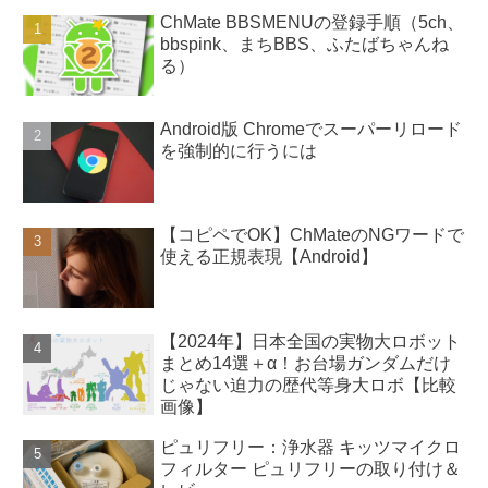
ChMate BBSMENUの登録手順（5ch、
bbspink、まちBBS、ふたばちゃんね
る）
Android版 Chromeでスーパーリロード
を強制的に行うには
【コピペでOK】ChMateのNGワードで
使える正規表現【Android】
【2024年】日本全国の実物大ロボット
まとめ14選＋α！お台場ガンダムだけ
じゃない迫力の歴代等身大ロボ【比較
画像】
ピュリフリー：浄水器 キッツマイクロ
フィルター ピュリフリーの取り付け＆