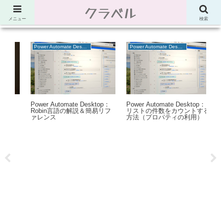
クラベル
節約、こだわり、使い道。「決め手」がわかる比較サイト。でしたが最近は雑
多なブログ
メニュー
検索
Power Automate Desktop
Power Automate Desktop
生
ピ
の
Power Automate Desktop：
Power Automate Desktop：
ツ
現
Robin言語の解説＆簡易リフ
リストの件数をカウントする
リ
ァレンス
方法（プロパティの利用）
ー