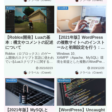
Roblox
Web開発
【Roblox開発】Luaの基
【2021年版】WordPress
本：構文やコメントの記述
の複数サイトへのインスト
について
ールと初期設定を行う：
XAMPP初期設定 (4/4)
Roblox（ロブロックス）のゲー
Windows 10、
ム開発のスクリプト言語に使われ
XAMPP（Apache、MySQL）環
ているLuaスクリプトに関する解
境を前提とした複数のWordPress
説です。ここではLuaプ...
のテストサイト構築を...
2021/02/23
2019/12/20
クラベル（Cravel）
クラベル（Cravel）
Web開発
WordPress
【2021年版】MySQLと
【WordPress】Uncaught