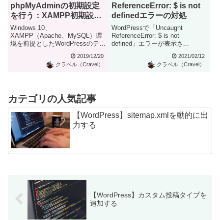
phpMyAdminの初期設定
ReferenceError: $ is not
を行う：XAMPP初期設定
definedエラーの対処
(3/4)
Windows 10、
WordPressで「Uncaught
XAMPP（Apache、MySQL）環
ReferenceError: $ is not
境を前提としたWordPressのテス
defined」エラーが表示さ...
トサイト構築を進めて...
2019/12/20
2021/02/12
クラベル（Cravel）
クラベル（Cravel）
カテゴリの人気記事
【WordPress】sitemap.xmlを動的に出
力する
【WordPress】カスタム投稿タイプを
追加する