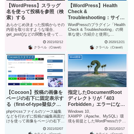
【WordPress】スラッグ
【WordPress】Health
名を使って投稿を参照（検
Check &
索）する
Troubleshooting：サイト
管理者＆開発者必須の便利
あらかじめ決まった投稿からその
WordPressのプラグイン「Health
なトラブルシューティング
内容を取り出すような場合、
Check & Troubleshooting」の簡
get_post()などの関数を使って投
単な使い方紹介と使用し...
プラグイン
稿の情報（投稿オブジェク...
2021/02/12
2020/12/21
クラベル（Cravel）
クラベル（Cravel）
Cocoonカスタマイズ
Web開発
【Cocoon】投稿の画像を
指定したDocumentRoot
ページの右下に固定表示す
ディレクトリが「403
る（first-of-type疑似クラ
Forbidden」エラーにな
スを使用した超簡易版）
る：XAMPP初期設定 (よく
phpやcssファイルのソース編集
Windows 10、
あるトラブル)
などを行わずに投稿の編集画面だ
XAMPP（Apache、MySQL）環
けを使って画像をページの右下に
境を前提としたWordPressのテス
固定表示するカスタマイズで...
トサイト構築作業の補...
2021/02/07
2021/02/17
クラベル（Cravel）
クラベル（Cravel）