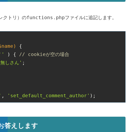
functions.php
レクトリ）の
ファイルに追記します。
$name)
{

''
 ) { 
// cookieが空の場合
名無しさん'
;

'
, 
'set_default_comment_author'
);
みにお答えします