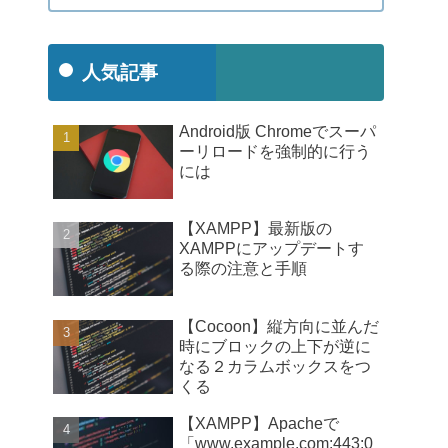
人気記事
Android版 Chromeでスーパ
ーリロードを強制的に行う
には
【XAMPP】最新版の
XAMPPにアップデートす
る際の注意と手順
【Cocoon】縦方向に並んだ
時にブロックの上下が逆に
なる２カラムボックスをつ
くる
【XAMPP】Apacheで
「www.example.com:443:0