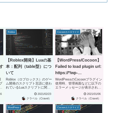
Roblox
Cocoonカスタマイズ
【Roblox開発】Luaの基
【WordPress/Cocoon】
す
本：配列（table型）につ
Failed to load plugin url:
いて
https://*/wp-
content/themes/cocoon-
環
Roblox（ロブロックス）のゲー
WordPressのCocoonプラグイン
プ
ム開発のスクリプト言語に使わ
使用時、管理画面などに以下の
master/js/affiliate-tags.js
に
れているLuaスクリプトに関す
エラーメッセージが表示される
エラーの対処
る解説です。ここではLuaプ...
場合があります。Fai...
16
2021/02/23
2021/01/06
）
クラベル（Cravel）
クラベル（Cravel）
WordPress
Cocoonカスタマイズ