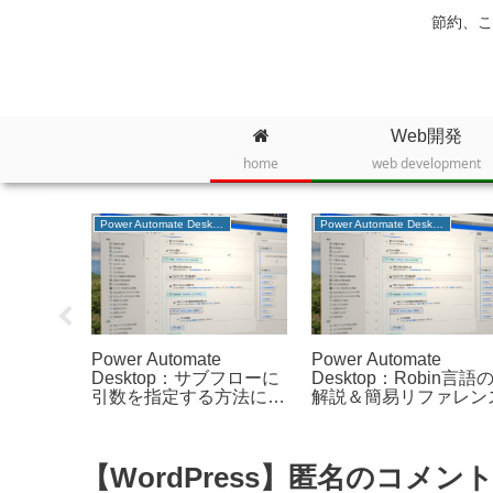
節約、こ
Web開発
home
web development
Power Automate Desktop
Power Automate Desktop
MENUの登
Power Automate
Power Automate
spink、
Desktop：サブフローに
Desktop：Robin言語
たばちゃん
引数を指定する方法につ
解説＆簡易リファレン
いて確認してみた
【WordPress】匿名のコ