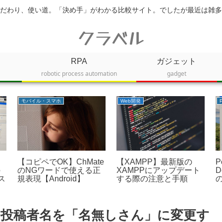
だわり、使い道。「決め手」がわかる比較サイト。でしたが最近は雑多
クラベル
RPA
ガジェット
robotic process automation
gadget
モバイル・スマホ
Web開発
【コピペでOK】ChMate
【XAMPP】最新版の
P
の
のNGワードで使える正
XAMPPにアップデート
D
ス
規表現【Android】
する際の注意と手順
メント投稿者名を「名無しさん」に変更す