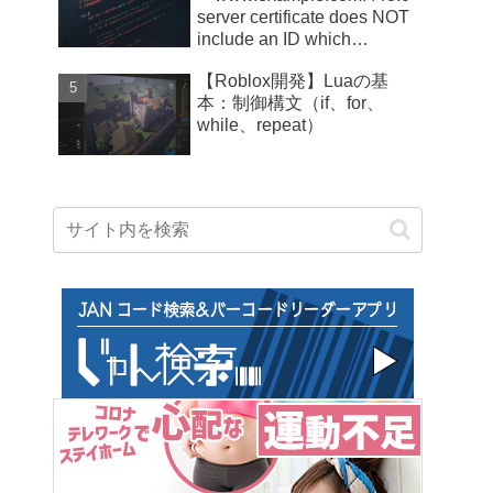
server certificate does NOT
include an ID which
matches the server name」
【Roblox開発】Luaの基
エラー
本：制御構文（if、for、
while、repeat）