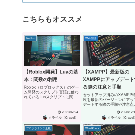
こちらもオススメ
Roblox
Web開発
【Roblox開発】Luaの基
【XAMPP】最新版の
本：関数の利用
XAMPPにアップデート
る際の注意と手順
Roblox（ロブロックス）のゲー
ム開発のスクリプト言語に使わ
セットアップ済みのXAMPP
れているLuaスクリプトに関す
境を最新のバージョンにアッ
る解説です。ここではLuaプ...
デートする際の手順や注意点
ついてのまとめです。環境は
2021/02/24
2020/12/
Wind...
クラベル（Cravel）
クラベル（Cravel
プログラミング全般
WordPress