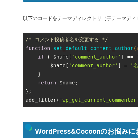
以下のコードをテーマディレクトリ（子テーマディ
/* コメント投稿者名を変更する */
function
set_default_comment_author
(
if
 ( $name[
'comment_author'
] == 
        $name[
'comment_author'
] = 
'
    }

return
 $name;

};

add_filter(
'wp_get_current_commenter
WordPress&Cocoonのお悩