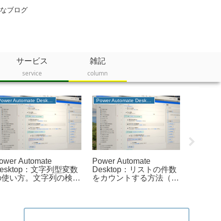
なブログ
サービス
雑記
service
column
Power Automate Desktop
Power Automate Desktop
プログラミ
ower Automate
Power Automate
Androi
esktop：文字列型変数
Desktop：リストの件数
ーパー
の使い方。文字列の検
をカウントする方法（プ
に行う
索、比較、結合方法など
ロパティの利用）