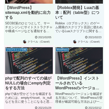
【WordPress】
【Roblox開発】Luaの基
sitemap.xmlを動的に出力
本：配列（table型）につ
する
いて
SEO対策のひとつとして、サー
Roblox（ロブロックス）のゲー
チエンジンにサイトストラクチャ
ム開発のスクリプト言語に使われ
や構成ページなどを通知する
ているLuaスクリプトに関する解
sitemap.xml。WordP...
説です。ここではLuaプ...
2021/02/05
2021/02/23
クラベル（Cravel）
クラベル（Cravel）
プログラミング全般
WordPress
phpで配列のすべての値が
【WordPress】インスト
NULLの場合にempty判定
ールされている
をする方法
WordPressのバージョン
を確認する7つの方法
phpで値が空かどうかを確認する
WordPressのバージョンを確認す
ためには、emptyやisset、is_null
る方法について、WordPressの管
などを主に使うことになると思い
理者が確認可能な方法および一般
ますが、配...
のユーザーが確...
2021/01/29
2021/02/12