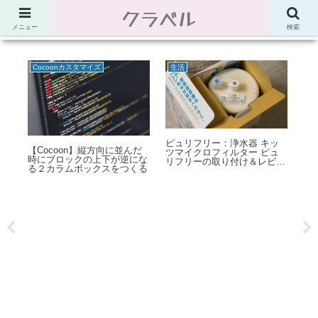
クラベル
節約、こだわり、使い道。「決め手」がわかる比較サイト。でしたが最近は雑
多なブログ
メニュー
検索
Cocoonカスタマイズ
生活
ピュリフリー：浄水器 キッ
：
【Cocoon】縦方向に並んだ
Po
ツマイクロフィルター ピュ
文字
時にブロックの上下が逆にな
作
リフリーの取り付け＆レビュ
法な
る２カラムボックスをつくる
ー
ー
り