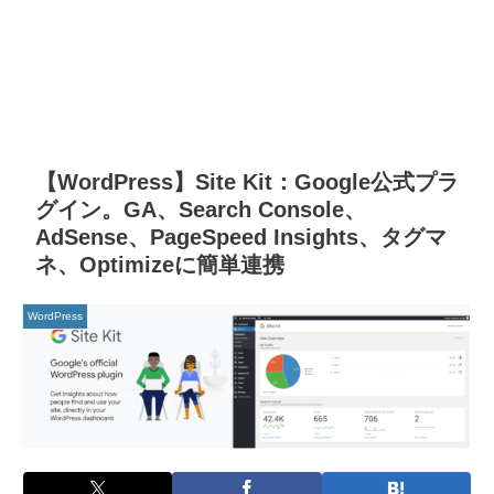
【WordPress】Site Kit：Google公式プラ
グイン。GA、Search Console、
AdSense、PageSpeed Insights、タグマ
ネ、Optimizeに簡単連携
WordPress