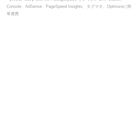
Console、AdSense、PageSpeed Insights、タグマネ、Optimizeに簡
単連携