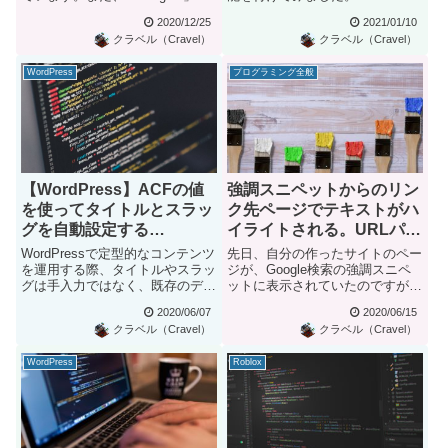
ジュールに関しても...
Product ...
2020/12/25
2021/01/10
クラベル（Cravel）
クラベル（Cravel）
WordPress
プログラミング全般
【WordPress】ACFの値
強調スニペットからのリン
を使ってタイトルとスラッ
ク先ページでテキストがハ
グを自動設定する
イライトされる。URLパラ
（Advanced Custom
メータ”#:~:text=”の正体
WordPressで定型的なコンテンツ
先日、自分の作ったサイトのペー
Fields）
を運用する際、タイトルやスラッ
ジが、Google検索の強調スニペ
グは手入力ではなく、既存のデー
ットに表示されていたのですが、
タなどを反映させたい場...
そこからたどったページの表...
2020/06/07
2020/06/15
クラベル（Cravel）
クラベル（Cravel）
WordPress
Roblox