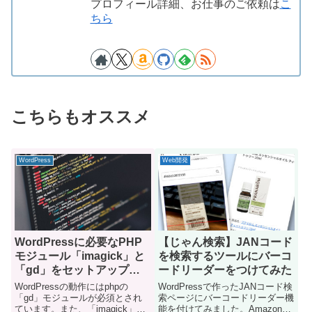
プロフィール詳細、お仕事のご依頼は
こ
ちら
こちらもオススメ
WordPress
Web開発
WordPressに必要なPHP
【じゃん検索】JANコード
モジュール「imagick」と
を検索するツールにバーコ
「gd」をセットアップす
ードリーダーをつけてみた
る
WordPressの動作にはphpの
WordPressで作ったJANコード検
「gd」モジュールが必須とされ
索ページにバーコードリーダー機
ています。また、「imagick」モ
能を付けてみました。Amazon