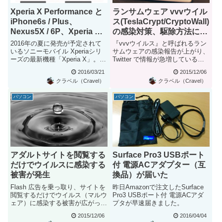
Xperia X Performance と
ランサムウェア vvvウイル
iPhone6s / Plus、
ス(TeslaCrypt/CryptoWall)
Nexus5X / 6P、Xperia Z5
の感染対策、駆除方法につ
の大きさ比較画像を作って
いてまとめ
2016年の夏に発売が予定されて
『vvvウイルス』と呼ばれるラン
みた
いるソニーモバイル Xperiaシリ
サムウェアの感染報告が上がり、
ーズの最新機種「Xperia X」。日
Twitter で情報が急増しているよ
本では「Xpe...
うです。vvvウイル...
2016/03/21
2015/12/06
クラベル（Cravel）
クラベル（Cravel）
パソコン
パソコン
アダルトサイトを閲覧する
Surface Pro3 USBポート
だけでウイルスに感染する
付 電源ACアダプター（互
被害が発生
換品）が届いた
Flash 広告を乗っ取り、サイトを
昨日Amazonで注文したSurface
閲覧するだけでウイルス（マルウ
Pro3 USBポート付 電源ACアダ
ェア）に感染する被害が広がって
プタが早速届きました。
いるようです。Twitt...
2015/12/06
2016/04/04