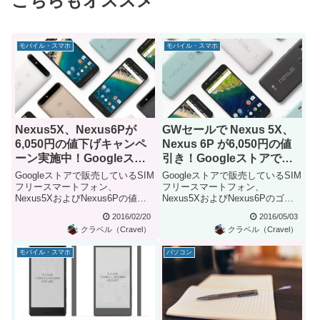
こちらもオススメ
モバイル・スマホ
モバイル・スマホ
Nexus5X、Nexus6Pが
GWセールで Nexus 5X、
6,050円の値下げキャンペ
Nexus 6P が6,050円の値
ーン実施中！Googleスト
引き！Googleストアで
アで46,250円から
46,250円から
Googleストアで販売しているSIM
Googleストアで販売しているSIM
フリースマートフォン、
フリースマートフォン、
Nexus5XおよびNexus6Pの値下
Nexus5XおよびNexus6Pのゴー
げキャンペーンが実施...
ルデンウィークセール...
2016/02/20
2016/05/03
クラベル（Cravel）
クラベル（Cravel）
モバイル・スマホ
パソコン