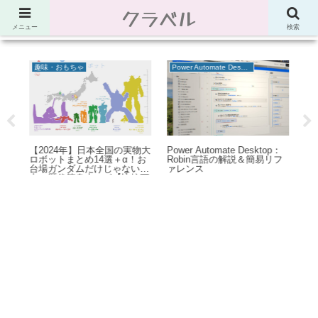
クラベル
節約、こだわり、使い道。「決め手」がわかる比較サイト。でしたが最近は雑
多なブログ
メニュー
検索
趣味・おもちゃ
Power Automate Desktop
モ
だ
【2024年】日本全国の実物大
Power Automate Desktop：
【
にな
ロボットまとめ14選＋α！お
Robin言語の解説＆簡易リフ
N
くる
台場ガンダムだけじゃない迫
ァレンス
【A
力の歴代等身大ロボ【比較画
像】