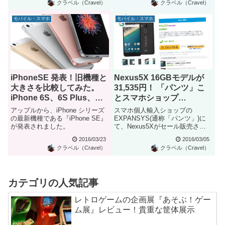
クラベル（Cravel）
クラベル（Cravel）
モバイル・スマホ
モバイル・スマホ
iPhoneSE 発表！旧機種と
Nexus5X 16GBモデルが
大きさを比較してみた。
31,535円！ 「パンツ」こ
iPhone 6S、6S Plus、
とスマホショップ
5S、4S とのサイズ比較画
EXPANSYSでセール中
アップルから、iPhone シリーズ
スマホ個人輸入ショップの
像
の最新機種である『iPhone SE』
EXPANSYS(通称「パンツ」)に
が発表されました。
て、Nexus5Xがセール販売され
ています。
2016/03/23
2016/03/05
クラベル（Cravel）
クラベル（Cravel）
カテゴリの人気記事
レトロゲームの企画展『あそぶ！ゲー
ム展』レビュー！貴重な筐体展示