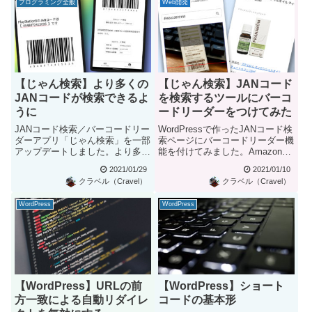
プログラミング全般
Web開発
【じゃん検索】より多くの
【じゃん検索】JANコード
JANコードが検索できるよ
を検索するツールにバーコ
うに
ードリーダーをつけてみた
JANコード検索／バーコードリー
WordPressで作ったJANコード検
ダーアプリ「じゃん検索」を一部
索ページにバーコードリーダー機
アップデートしました。より多く
能を付けてみました。Amazon
のJANコード検索が可能にこ...
Product ...
2021/01/29
2021/01/10
クラベル（Cravel）
クラベル（Cravel）
WordPress
WordPress
【WordPress】URLの前
【WordPress】ショート
方一致による自動リダイレ
コードの基本形