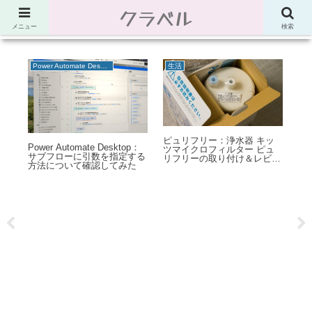
クラベル
節約、こだわり、使い道。「決め手」がわかる比較サイト。でしたが最近は雑
多なブログ
メニュー
検索
Power Automate Desktop
生活
プ
ピュリフリー：浄水器 キッ
Power Automate Desktop：
An
ツマイクロフィルター ピュ
0
サブフローに引数を指定する
リ
リフリーの取り付け＆レビュ
T
方法について確認してみた
ー
hes