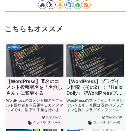
こちらもオススメ
Web開発
WordPress
【WordPress】匿名のコ
【WordPress】プラグイ
メント投稿者名を「名無し
ン開発（その2）：「Hello
さん」に変更する
Dolly」でWordPressプラ
グインの基本構成を確認
WordPressのコメント欄のデフォ
WordPressのプラグインを開発し
ルト投稿者名を変更するカスタマ
ていきます。今回は既存のプラグ
イズです。以下の手順を行いま
インを例にプラグインファイルの
す。匿名のコメント投稿者...
基本構成を見ていきたい...
2021/02/11
2020/12/28
クラベル（Cravel）
クラベル（Cravel）