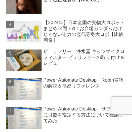
【2024年】日本全国の実物大ロボット
まとめ14選＋α！お台場ガンダムだけ
じゃない迫力の歴代等身大ロボ【比較
画像】
ピュリフリー：浄水器 キッツマイクロ
フィルター ピュリフリーの取り付け＆
レビュー
Power Automate Desktop：Robin言語
の解説＆簡易リファレンス
Power Automate Desktop：サブフロー
に引数を指定する方法について確認し
てみた