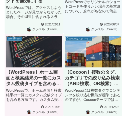
クトを無効にする
WordPressでオリジナルのショー
トコードを作りたい場合の基本形
WordPressでは、アクセスしよう
について、忘れがちなので備忘録
としたページが見つからなかった
もかねて記載します。W...
場合、そのURLに含まれるスラッ
グを使って前方一致で...
2021/02/11
2020/06/07
クラベル（Cravel）
クラベル（Cravel）
WordPress
Cocoonカスタマイズ
【WordPress】ホーム画
【Cocoon】複数のタグ、
面と検索結果の一覧にカス
カテゴリでの絞り込み検索
タム投稿タイプを含める方
（AND検索、OR検索）に
法
対応するカスタマイズ
WordPressで、ホーム画面と検索
WordPressには複数タグでコンテ
結果の一覧にカスタム投稿タイプ
ンツを絞り込む機能が標準である
を含める方法です。カスタム投稿
のですが、Cocoonテーマでは絞
タイプの利用方法はさま...
り込み時の表示が単...
2021/01/06
2019/12/22
クラベル（Cravel）
クラベル（Cravel）