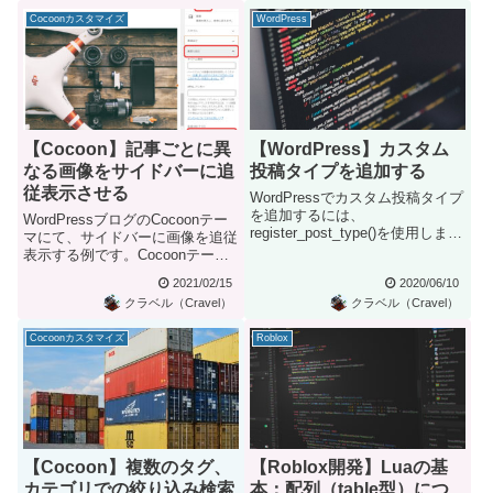
Cocoonカスタマイズ
WordPress
【Cocoon】記事ごとに異
【WordPress】カスタム
なる画像をサイドバーに追
投稿タイプを追加する
従表示させる
WordPressでカスタム投稿タイプ
を追加するには、
WordPressブログのCocoonテー
register_post_type()を使用しま
マにて、サイドバーに画像を追従
す。functi...
表示する例です。Cocoonテーマ
ではプラグイン...
2021/02/15
2020/06/10
クラベル（Cravel）
クラベル（Cravel）
Cocoonカスタマイズ
Roblox
【Cocoon】複数のタグ、
【Roblox開発】Luaの基
カテゴリでの絞り込み検索
本：配列（table型）につ