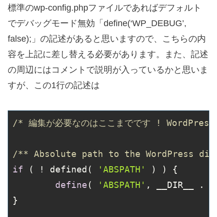
標準のwp-config.phpファイルであればデフォルト
でデバッグモード無効「define(‘WP_DEBUG’,
false);」の記述があると思いますので、こちらの内
容を上記に差し替える必要があります。また、記述
の周辺にはコメントで説明が入っているかと思いま
すが、この1行の記述は
/* 編集が必要なのはここまでです ! WordPre
/** Absolute path to the WordPress dir
if
 ( ! defined( 
'ABSPATH'
 ) ) {

define
( 
'ABSPATH'
, __DIR__ . 
'
}
