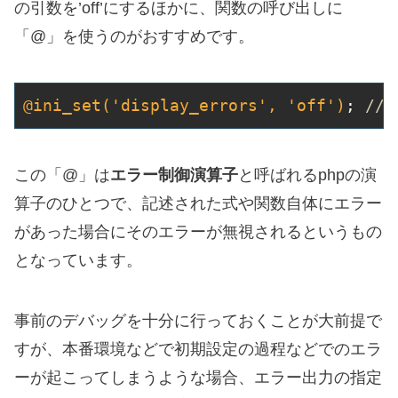
の引数を’off’にするほかに、関数の呼び出しに
「@」を使うのがおすすめです。
@ini_set(
'display_errors'
, 
'off'
)
; 
//
この「@」は
エラー制御演算子
と呼ばれるphpの演
算子のひとつで、記述された式や関数自体にエラー
があった場合にそのエラーが無視されるというもの
となっています。
事前のデバッグを十分に行っておくことが大前提で
すが、本番環境などで初期設定の過程などでのエラ
ーが起こってしまうような場合、エラー出力の指定