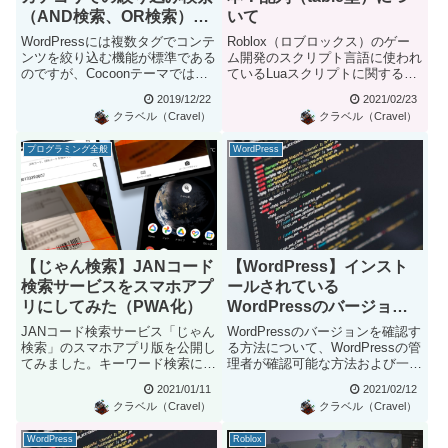
（AND検索、OR検索）に
いて
対応するカスタマイズ
WordPressには複数タグでコンテ
Roblox（ロブロックス）のゲー
ンツを絞り込む機能が標準である
ム開発のスクリプト言語に使われ
のですが、Cocoonテーマでは絞
ているLuaスクリプトに関する解
り込み時の表示が単...
説です。ここではLuaプ...
2019/12/22
2021/02/23
クラベル（Cravel）
クラベル（Cravel）
プログラミング全般
WordPress
【じゃん検索】JANコード
【WordPress】インスト
検索サービスをスマホアプ
ールされている
リにしてみた（PWA化）
WordPressのバージョン
を確認する7つの方法
JANコード検索サービス「じゃん
WordPressのバージョンを確認す
検索」のスマホアプリ版を公開し
る方法について、WordPressの管
てみました。キーワード検索によ
理者が確認可能な方法および一般
るJANコード検索機能と内蔵...
のユーザーが確...
2021/01/11
2021/02/12
クラベル（Cravel）
クラベル（Cravel）
WordPress
Roblox