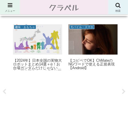
クラベル
節約、こだわり、使い道。「決め手」がわかる比較サイト。でしたが最近は雑
多なブログ
メニュー
検索
趣味・おもちゃ
モバイル・スマホ
：
【2024年】日本全国の実物大
【コピペでOK】ChMateの
Po
文字
ロボットまとめ14選＋α！お
NGワードで使える正規表現
サ
法な
台場ガンダムだけじゃない迫
【Android】
方
力の歴代等身大ロボ【比較画
像】